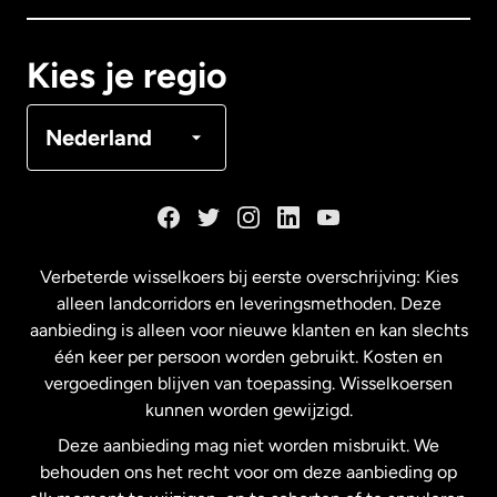
Canada
Français
Kies je regio
Denemarken
Nederland
Duitsland
Frankrijk
Verbeterde wisselkoers bij eerste overschrijving: Kies
alleen landcorridors en leveringsmethoden. Deze
Maleisië
aanbieding is alleen voor nieuwe klanten en kan slechts
één keer per persoon worden gebruikt. Kosten en
vergoedingen blijven van toepassing. Wisselkoersen
Nederland
kunnen worden gewijzigd.
Deze aanbieding mag niet worden misbruikt. We
Nieuw-Zeeland
behouden ons het recht voor om deze aanbieding op