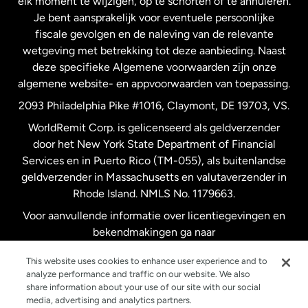
elk moment te wijzigen, op te schorten of te annuleren.
Je bent aansprakelijk voor eventuele persoonlijke
Spanje
fiscale gevolgen en de naleving van de relevante
wetgeving met betrekking tot deze aanbieding. Naast
Verenigd Koninkrijk
deze specifieke Algemene voorwaarden zijn onze
algemene website- en appvoorwaarden van toepassing.
Verenigde Staten
English
2093 Philadelphia Pike #1016, Claymont, DE 19703, VS.
WorldRemit Corp. is gelicenseerd als geldverzender
door het New York State Department of Financial
Verenigde Staten
Español
Services en in Puerto Rico (TM-055), als buitenlandse
geldverzender in Massachusetts en valutaverzender in
Zweden
Rhode Island. NMLS No. 1179663.
Voor aanvullende informatie over licentiegevingen en
bekendmakingen ga naar
https://www.worldremit.com/nl/about-us/disclosures
.
This website uses cookies to enhance user experience and to
analyze performance and traffic on our website. We also
share information about your use of our site with our social
media, advertising and analytics partners.