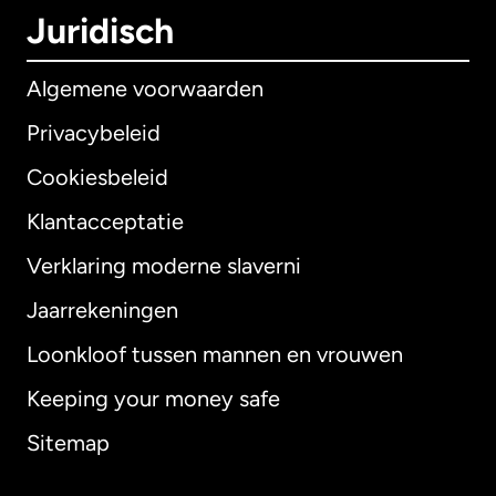
Juridisch
Algemene voorwaarden
Privacybeleid
Cookiesbeleid
Klantacceptatie
Verklaring moderne slaverni
Internationaal
English
Jaarrekeningen
Loonkloof tussen mannen en vrouwen
Keeping your money safe
Australië
Sitemap
Canada
English