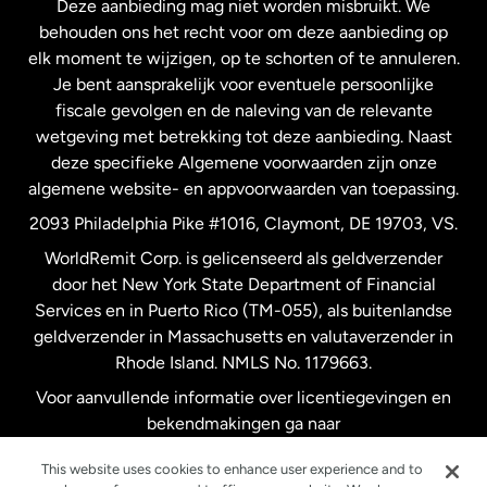
Deze aanbieding mag niet worden misbruikt. We
Nieuw-Zeeland
behouden ons het recht voor om deze aanbieding op
elk moment te wijzigen, op te schorten of te annuleren.
Je bent aansprakelijk voor eventuele persoonlijke
Spanje
fiscale gevolgen en de naleving van de relevante
wetgeving met betrekking tot deze aanbieding. Naast
Verenigd Koninkrijk
deze specifieke Algemene voorwaarden zijn onze
algemene website- en appvoorwaarden van toepassing.
Verenigde Staten
English
2093 Philadelphia Pike #1016, Claymont, DE 19703, VS.
WorldRemit Corp. is gelicenseerd als geldverzender
door het New York State Department of Financial
Verenigde Staten
Español
Services en in Puerto Rico (TM-055), als buitenlandse
geldverzender in Massachusetts en valutaverzender in
Zweden
Rhode Island. NMLS No. 1179663.
Voor aanvullende informatie over licentiegevingen en
bekendmakingen ga naar
https://www.worldremit.com/nl/about-us/disclosures
.
This website uses cookies to enhance user experience and to