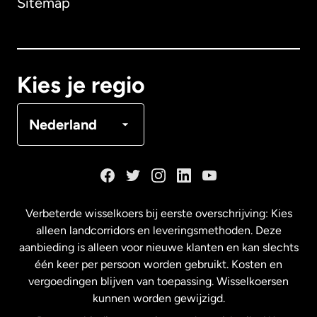
Sitemap
Canada
English
Canada
Français
Kies je regio
Denemarken
Nederland
Duitsland
Frankrijk
Verbeterde wisselkoers bij eerste overschrijving: Kies
alleen landcorridors en leveringsmethoden. Deze
Maleisië
aanbieding is alleen voor nieuwe klanten en kan slechts
één keer per persoon worden gebruikt. Kosten en
vergoedingen blijven van toepassing. Wisselkoersen
Nederland
kunnen worden gewijzigd.