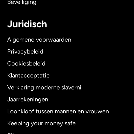
Beveiliging
Juridisch
Algemene voorwaarden
Privacybeleid
Cookiesbeleid
Klantacceptatie
Verklaring moderne slaverni
Internationaal
English
Jaarrekeningen
Loonkloof tussen mannen en vrouwen
Keeping your money safe
Australië