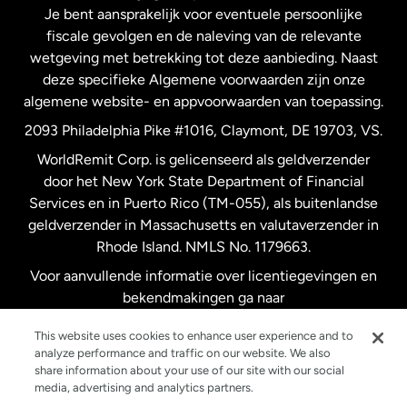
Je bent aansprakelijk voor eventuele persoonlijke
Spanje
fiscale gevolgen en de naleving van de relevante
wetgeving met betrekking tot deze aanbieding. Naast
Verenigd Koninkrijk
deze specifieke Algemene voorwaarden zijn onze
algemene website- en appvoorwaarden van toepassing.
Verenigde Staten
English
2093 Philadelphia Pike #1016, Claymont, DE 19703, VS.
WorldRemit Corp. is gelicenseerd als geldverzender
door het New York State Department of Financial
Verenigde Staten
Español
Services en in Puerto Rico (TM-055), als buitenlandse
geldverzender in Massachusetts en valutaverzender in
Zweden
Rhode Island. NMLS No. 1179663.
Voor aanvullende informatie over licentiegevingen en
bekendmakingen ga naar
https://www.worldremit.com/nl/about-us/disclosures
.
This website uses cookies to enhance user experience and to
analyze performance and traffic on our website. We also
share information about your use of our site with our social
media, advertising and analytics partners.