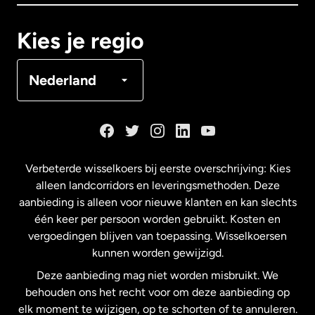
Canada
Français
Kies je regio
Denemarken
Nederland
Duitsland
Frankrijk
Verbeterde wisselkoers bij eerste overschrijving: Kies
alleen landcorridors en leveringsmethoden. Deze
Maleisië
aanbieding is alleen voor nieuwe klanten en kan slechts
één keer per persoon worden gebruikt. Kosten en
vergoedingen blijven van toepassing. Wisselkoersen
Nederland
kunnen worden gewijzigd.
Deze aanbieding mag niet worden misbruikt. We
Nieuw-Zeeland
behouden ons het recht voor om deze aanbieding op
elk moment te wijzigen, op te schorten of te annuleren.