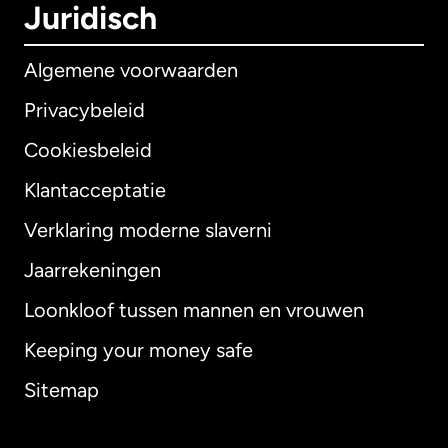
Juridisch
Algemene voorwaarden
Privacybeleid
Cookiesbeleid
Klantacceptatie
Verklaring moderne slaverni
Internationaal
English
Jaarrekeningen
Loonkloof tussen mannen en vrouwen
Keeping your money safe
Australië
Sitemap
Canada
English