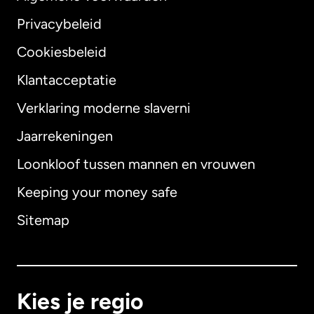
Privacybeleid
Cookiesbeleid
Klantacceptatie
Verklaring moderne slaverni
Internationaal
English
Jaarrekeningen
Loonkloof tussen mannen en vrouwen
Keeping your money safe
Australië
Sitemap
Canada
English
Canada
Français
Kies je regio