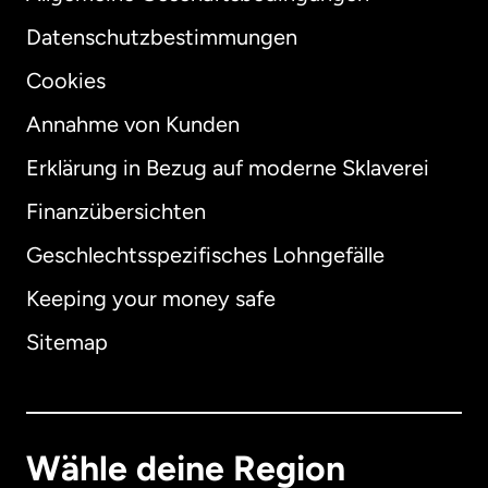
Datenschutzbestimmungen
Cookies
Annahme von Kunden
Erklärung in Bezug auf moderne Sklaverei
International
English
Finanzübersichten
Geschlechtsspezifisches Lohngefälle
Keeping your money safe
Australien
Sitemap
Dänemark
Deutschland
Wähle deine Region