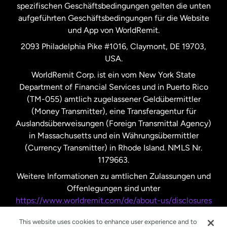
Spanien
spezifischen Geschäftsbedingungen gelten die unten
aufgeführten Geschäftsbedingungen für die Website
und App von WorldRemit.
Vereinigte Staaten
English
2093 Philadelphia Pike #1016, Claymont, DE 19703,
USA.
Vereinigte Staaten
Español
WorldRemit Corp. ist ein vom New York State
Department of Financial Services und in Puerto Rico
Vereinigtes Königreich
(TM-055) amtlich zugelassener Geldübermittler
(Money Transmitter), eine Transferagentur für
Auslandsüberweisungen (Foreign Transmittal Agency)
in Massachusetts und ein Währungsübermittler
(Currency Transmitter) in Rhode Island. NMLS Nr.
1179663.
Weitere Informationen zu amtlichen Zulassungen und
Offenlegungen sind unter
https://www.worldremit.com/de/about-us/disclosures
nachzulesen.
This website uses cookies to enhance user experience and to