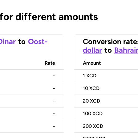
 for different amounts
Dinar
to
Oost-
Conversion rate
dollar
to
Bahrai
Rate
Amount
-
1
XCD
-
10
XCD
-
20
XCD
-
100
XCD
-
200
XCD