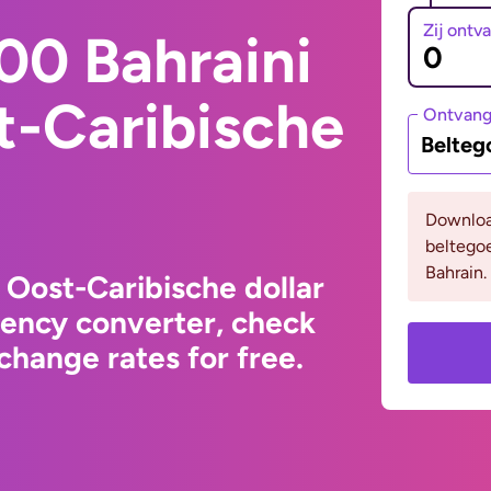
Zij ontv
00 Bahraini
t-Caribische
Ontvan
Belteg
Downloa
beltego
Bahrain.
 Oost-Caribische dollar
rency converter, check
change rates for free.