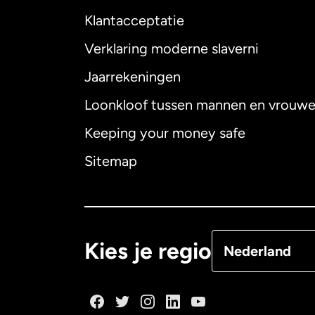
Klantacceptatie
Internationaal
E
Verklaring moderne slaverni
Jaarrekeningen
Loonkloof tussen mannen en vrouw
Australië
Keeping your money safe
Canada
English
Sitemap
Canada
Françai
Denemarken
Kies je regio
Nederland
Duitsland