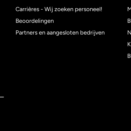
Carrières - Wij zoeken personeel!
M
Beoordelingen
B
Partners en aangesloten bedrijven
N
K
B