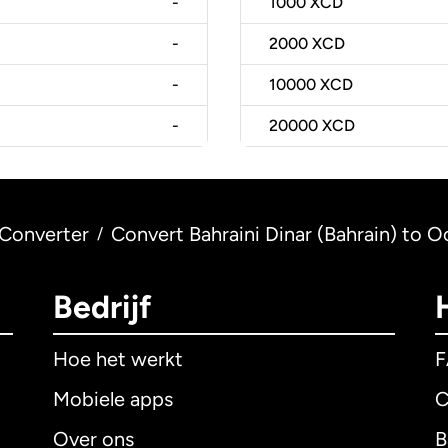
-
1000
XCD
-
2000
XCD
-
10000
XCD
-
20000
XCD
Converter
Convert Bahraini Dinar (Bahrain) to O
/
Bedrijf
Hoe het werkt
Mobiele apps
C
Over ons
B