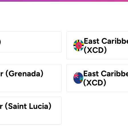
East Caribb
)
(XCD)
ar (Grenada)
East Caribb
(XCD)
r (Saint Lucia)