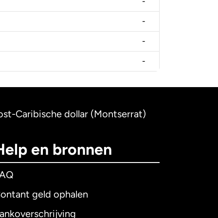
-
-
-
-
ost-Caribische dollar (Montserrat)
Help en bronnen
FAQ
ontant geld ophalen
ankoverschrijving