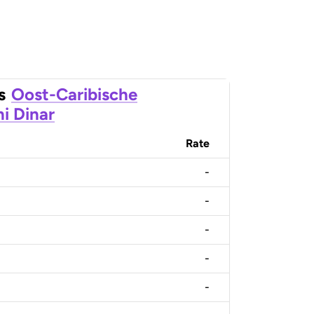
s
Oost-Caribische
ni Dinar
Rate
-
-
-
-
-