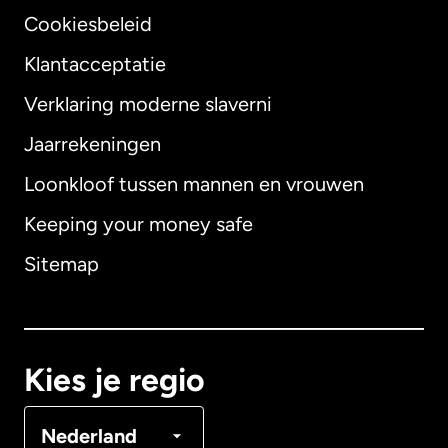
Cookiesbeleid
Klantacceptatie
Verklaring moderne slaverni
Internationaal
English
Jaarrekeningen
Loonkloof tussen mannen en vrouwen
Keeping your money safe
Australië
Sitemap
Canada
English
Canada
Français
Kies je regio
Denemarken
Nederland