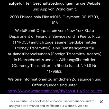
aufgeführten Geschäftsbedingungen für die Website
und App von WorldRemit.
Vereinigte Staaten
English
2093 Philadelphia Pike #1016, Claymont, DE 19703,
USA.
Vereinigte Staaten
Español
WorldRemit Corp. ist ein vom New York State
Department of Financial Services und in Puerto Rico
Vereinigtes Königreich
(TM-055) amtlich zugelassener Geldübermittler
(Money Transmitter), eine Transferagentur für
Auslandsüberweisungen (Foreign Transmittal Agency)
in Massachusetts und ein Währungsübermittler
(Currency Transmitter) in Rhode Island. NMLS Nr.
1179663.
Weitere Informationen zu amtlichen Zulassungen und
Offenlegungen sind unter
https://www.worldremit.com/de/about-us/disclosures
nachzulesen.
This website uses cookies to enhance user experience and to
analyze performance and traffic on our website. We also