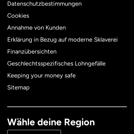
Datenschutzbestimmungen
Cookies
Annahme von Kunden
Erklärung in Bezug auf moderne Sklaverei
International
English
Finanzübersichten
Geschlechtsspezifisches Lohngefälle
Keeping your money safe
Australien
Sitemap
Dänemark
Deutschland
Wähle deine Region
Frankreich