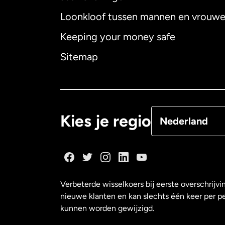
Loonkloof tussen mannen en vrouw
Australië
Keeping your money safe
Canada
English
Sitemap
Canada
Françai
Denemarken
Kies je regio
Nederland
Duitsland
Frankrijk
Verbeterde wisselkoers bij eerste overschrijvi
nieuwe klanten en kan slechts één keer per p
Maleisië
kunnen worden gewijzigd.