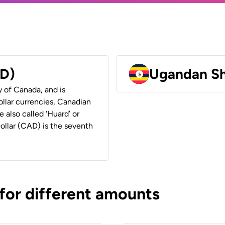
AD)
Ugandan Sh
y of Canada, and is
ollar currencies, Canadian
e also called ‘Huard’ or
Dollar (CAD) is the seventh
 for different amounts