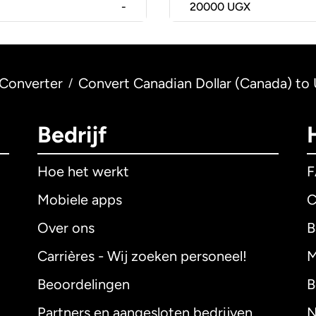
-
20000
UGX
Converter
Convert Canadian Dollar (Canada) to 
/
Bedrijf
Hoe het werkt
Mobiele apps
C
Over ons
B
Carrières - Wij zoeken personeel!
M
Beoordelingen
B
Partners en aangesloten bedrijven
N