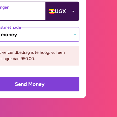
angen
UGX
gstmethode
e money
it verzendbedrag is te hoog, vul een
n lager dan 950.00.
Send Money