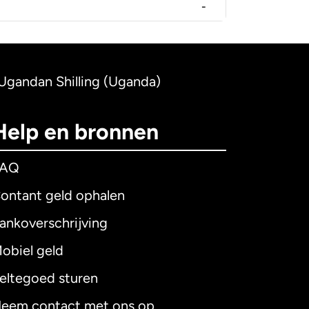
-
Ugandan Shilling (Uganda)
Help en bronnen
FAQ
ontant geld ophalen
ankoverschrijving
obiel geld
eltegoed sturen
eem contact met ons op