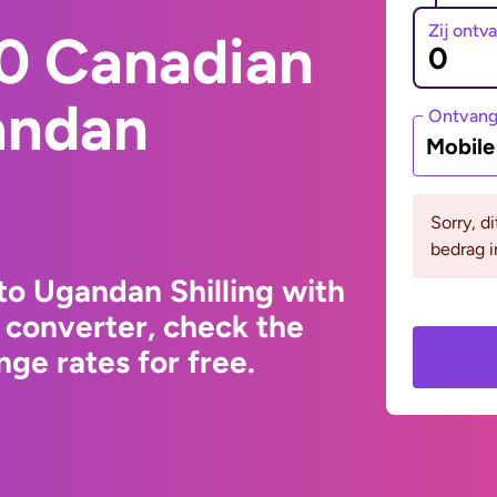
Zij ontv
0 Canadian
andan
Ontvan
Mobil
Sorry, d
bedrag i
to Ugandan Shilling with
 converter, check the
ge rates for free.