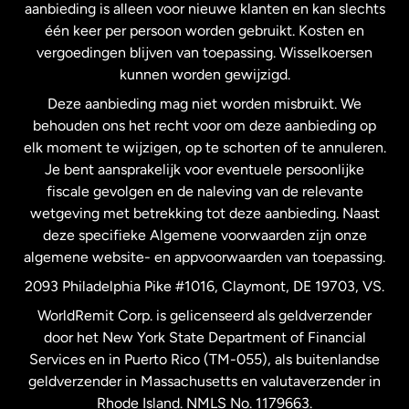
Maleisië
aanbieding is alleen voor nieuwe klanten en kan slechts
één keer per persoon worden gebruikt. Kosten en
vergoedingen blijven van toepassing. Wisselkoersen
Nederland
kunnen worden gewijzigd.
Deze aanbieding mag niet worden misbruikt. We
Nieuw-Zeeland
behouden ons het recht voor om deze aanbieding op
elk moment te wijzigen, op te schorten of te annuleren.
Je bent aansprakelijk voor eventuele persoonlijke
Spanje
fiscale gevolgen en de naleving van de relevante
wetgeving met betrekking tot deze aanbieding. Naast
Verenigd Koninkrijk
deze specifieke Algemene voorwaarden zijn onze
algemene website- en appvoorwaarden van toepassing.
Verenigde Staten
English
2093 Philadelphia Pike #1016, Claymont, DE 19703, VS.
WorldRemit Corp. is gelicenseerd als geldverzender
door het New York State Department of Financial
Verenigde Staten
Español
Services en in Puerto Rico (TM-055), als buitenlandse
geldverzender in Massachusetts en valutaverzender in
Zweden
Rhode Island. NMLS No. 1179663.