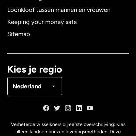
Loonkloof tussen mannen en vrouwen
Keeping your money safe
Australië
Sitemap
Canada
English
Canada
Français
Kies je regio
Denemarken
Nederland
Duitsland
Frankrijk
Verbeterde wisselkoers bij eerste overschrijving: Kies
alleen landcorridors en leveringsmethoden. Deze