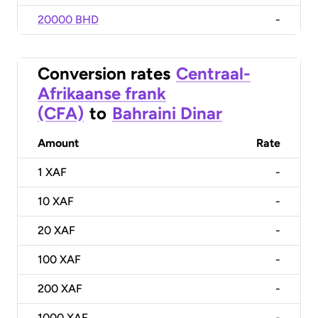
20000 BHD
-
Conversion rates
Centraal-
Afrikaanse frank
(CFA)
to
Bahraini Dinar
Amount
Rate
1
XAF
-
10
XAF
-
20
XAF
-
100
XAF
-
200
XAF
-
1000
XAF
-