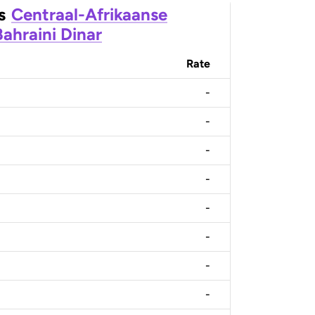
s
Centraal-Afrikaanse
Bahraini Dinar
Rate
-
-
-
-
-
-
-
-