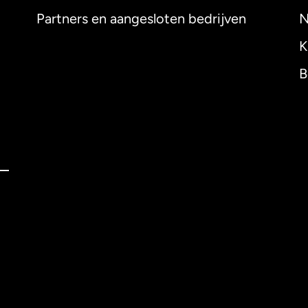
Partners en aangesloten bedrijven
N
K
B
nglish