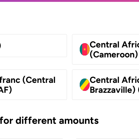
Central Afr
)
(Cameroon)
franc (Central
Central Afr
AF)
Brazzaville)
 for different amounts