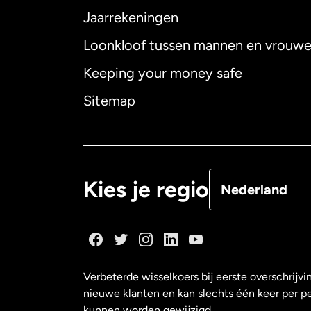
Jaarrekeningen
Loonkloof tussen mannen en vrouw
Australië
Keeping your money safe
Canada
English
Sitemap
Canada
Françai
Denemarken
Kies je regio
Nederland
Duitsland
Frankrijk
Verbeterde wisselkoers bij eerste overschrijvi
nieuwe klanten en kan slechts één keer per p
Maleisië
kunnen worden gewijzigd.