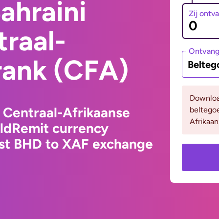
ahraini
Zij ontv
traal-
Ontvan
rank (CFA)
Belteg
Downloa
o Centraal-Afrikaanse
beltego
Afrikaan
rldRemit currency
est BHD to XAF exchange