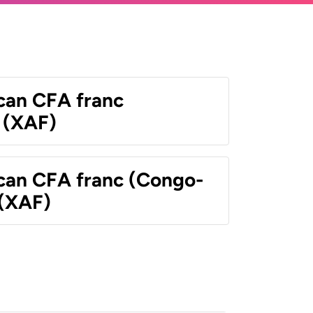
ican CFA franc
 (XAF)
ican CFA franc (Congo-
 (XAF)