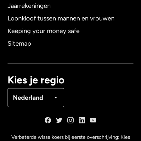
Jaarrekeningen
Loonkloof tussen mannen en vrouwen
Keeping your money safe
Australië
Sitemap
Canada
English
Canada
Français
Kies je regio
Denemarken
Nederland
Duitsland
Frankrijk
Verbeterde wisselkoers bij eerste overschrijving: Kies