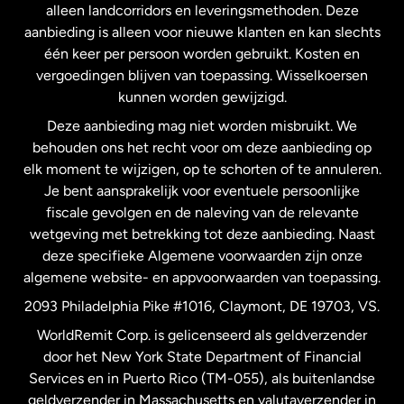
alleen landcorridors en leveringsmethoden. Deze
Maleisië
aanbieding is alleen voor nieuwe klanten en kan slechts
één keer per persoon worden gebruikt. Kosten en
vergoedingen blijven van toepassing. Wisselkoersen
Nederland
kunnen worden gewijzigd.
Deze aanbieding mag niet worden misbruikt. We
Nieuw-Zeeland
behouden ons het recht voor om deze aanbieding op
elk moment te wijzigen, op te schorten of te annuleren.
Je bent aansprakelijk voor eventuele persoonlijke
Spanje
fiscale gevolgen en de naleving van de relevante
wetgeving met betrekking tot deze aanbieding. Naast
Verenigd Koninkrijk
deze specifieke Algemene voorwaarden zijn onze
algemene website- en appvoorwaarden van toepassing.
Verenigde Staten
English
2093 Philadelphia Pike #1016, Claymont, DE 19703, VS.
WorldRemit Corp. is gelicenseerd als geldverzender
door het New York State Department of Financial
Verenigde Staten
Español
Services en in Puerto Rico (TM-055), als buitenlandse
geldverzender in Massachusetts en valutaverzender in