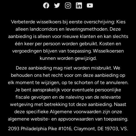
Frankrijk
Verbeterde wisselkoers bij eerste overschrijving: Kies
alleen landcorridors en leveringsmethoden. Deze
Maleisië
aanbieding is alleen voor nieuwe klanten en kan slechts
één keer per persoon worden gebruikt. Kosten en
vergoedingen blijven van toepassing. Wisselkoersen
Nederland
kunnen worden gewijzigd.
Deze aanbieding mag niet worden misbruikt. We
Nieuw-Zeeland
behouden ons het recht voor om deze aanbieding op
elk moment te wijzigen, op te schorten of te annuleren.
Je bent aansprakelijk voor eventuele persoonlijke
Spanje
fiscale gevolgen en de naleving van de relevante
wetgeving met betrekking tot deze aanbieding. Naast
Verenigd Koninkrijk
deze specifieke Algemene voorwaarden zijn onze
algemene website- en appvoorwaarden van toepassing.
Verenigde Staten
English
2093 Philadelphia Pike #1016, Claymont, DE 19703, VS.