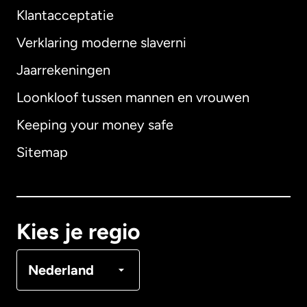
Klantacceptatie
Verklaring moderne slaverni
Internationaal
English
Jaarrekeningen
Loonkloof tussen mannen en vrouwen
Keeping your money safe
Australië
Sitemap
Canada
English
Canada
Français
Kies je regio
Denemarken
Nederland
Duitsland