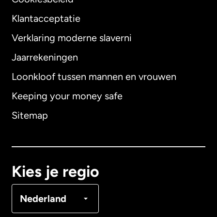
Klantacceptatie
Verklaring moderne slaverni
Internationaal
English
Jaarrekeningen
Loonkloof tussen mannen en vrouwen
Keeping your money safe
Australië
Sitemap
Canada
English
Canada
Français
Kies je regio
Denemarken
Nederland