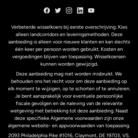
Duitsland
Frankrijk
Verbeterde wisselkoers bij eerste overschrijving: Kies
alleen landcorridors en leveringsmethoden. Deze
Maleisië
aanbieding is alleen voor nieuwe klanten en kan slechts
één keer per persoon worden gebruikt. Kosten en
vergoedingen blijven van toepassing. Wisselkoersen
Nederland
kunnen worden gewijzigd.
Deze aanbieding mag niet worden misbruikt. We
Nieuw-Zeeland
behouden ons het recht voor om deze aanbieding op
elk moment te wijzigen, op te schorten of te annuleren.
Je bent aansprakelijk voor eventuele persoonlijke
Spanje
fiscale gevolgen en de naleving van de relevante
wetgeving met betrekking tot deze aanbieding. Naast
Verenigd Koninkrijk
deze specifieke Algemene voorwaarden zijn onze
algemene website- en appvoorwaarden van toepassing.
Verenigde Staten
English
2093 Philadelphia Pike #1016, Claymont, DE 19703, VS.