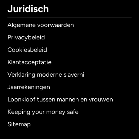
Juridisch
Algemene voorwaarden
Privacybeleid
Cookiesbeleid
Klantacceptatie
Verklaring moderne slaverni
Internationaal
English
Jaarrekeningen
Loonkloof tussen mannen en vrouwen
Keeping your money safe
Australië
Sitemap
Canada
English