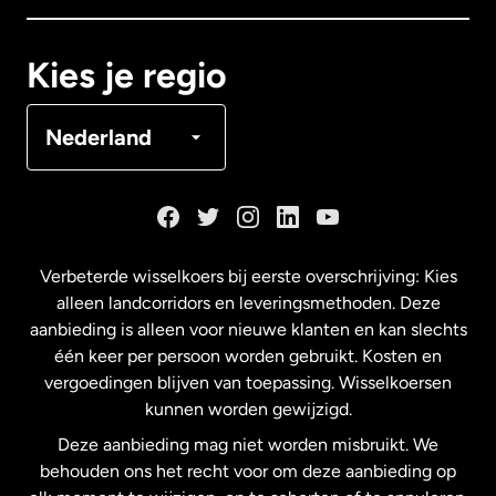
Canada
Français
Kies je regio
Denemarken
Nederland
Duitsland
Frankrijk
Verbeterde wisselkoers bij eerste overschrijving: Kies
alleen landcorridors en leveringsmethoden. Deze
Maleisië
aanbieding is alleen voor nieuwe klanten en kan slechts
één keer per persoon worden gebruikt. Kosten en
vergoedingen blijven van toepassing. Wisselkoersen
Nederland
kunnen worden gewijzigd.
Deze aanbieding mag niet worden misbruikt. We
Nieuw-Zeeland
behouden ons het recht voor om deze aanbieding op