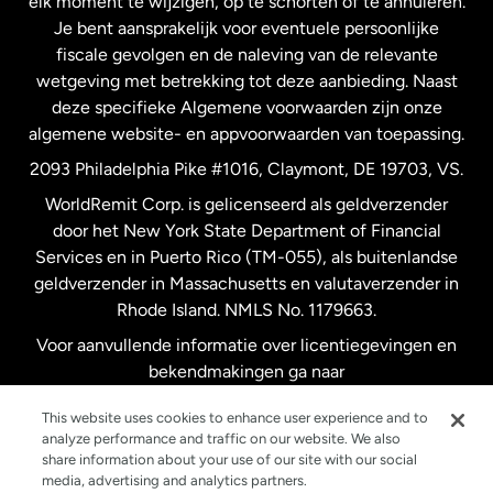
elk moment te wijzigen, op te schorten of te annuleren.
Je bent aansprakelijk voor eventuele persoonlijke
Spanje
fiscale gevolgen en de naleving van de relevante
wetgeving met betrekking tot deze aanbieding. Naast
Verenigd Koninkrijk
deze specifieke Algemene voorwaarden zijn onze
algemene website- en appvoorwaarden van toepassing.
Verenigde Staten
English
2093 Philadelphia Pike #1016, Claymont, DE 19703, VS.
WorldRemit Corp. is gelicenseerd als geldverzender
door het New York State Department of Financial
Verenigde Staten
Español
Services en in Puerto Rico (TM-055), als buitenlandse
geldverzender in Massachusetts en valutaverzender in
Zweden
Rhode Island. NMLS No. 1179663.
Voor aanvullende informatie over licentiegevingen en
bekendmakingen ga naar
https://www.worldremit.com/nl/about-us/disclosures
.
This website uses cookies to enhance user experience and to
analyze performance and traffic on our website. We also
share information about your use of our site with our social
media, advertising and analytics partners.