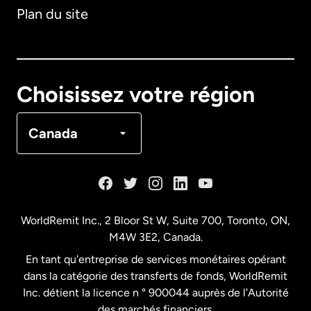
Plan du site
Australie
Canada
English
Choisissez votre région
Canada
Français
Canada
Danemark
Espagne
WorldRemit Inc., 2 Bloor St W, Suite 700, Toronto, ON,
M4W 3E2, Canada.
États-Unis
English
En tant qu'entreprise de services monétaires opérant
dans la catégorie des transferts de fonds, WorldRemit
États-Unis
Español
Inc. détient la licence n ° 900044 auprès de l'Autorité
des marchés financiers.