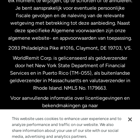
elk moment te wijzigen, op te schorten of te annuleren.
Je bent aansprakelijk voor eventuele persoonlijke
Spanje
fiscale gevolgen en de naleving van de relevante
wetgeving met betrekking tot deze aanbieding. Naast
Verenigd Koninkrijk
deze specifieke Algemene voorwaarden zijn onze
algemene website- en appvoorwaarden van toepassing.
Verenigde Staten
English
2093 Philadelphia Pike #1016, Claymont, DE 19703, VS.
WorldRemit Corp. is gelicenseerd als geldverzender
door het New York State Department of Financial
Verenigde Staten
Español
Services en in Puerto Rico (TM-055), als buitenlandse
geldverzender in Massachusetts en valutaverzender in
Zweden
Rhode Island. NMLS No. 1179663.
Voor aanvullende informatie over licentiegevingen en
bekendmakingen ga naar
https://www.worldremit.com/nl/about-us/disclosures
.
This website uses cookies to enhance user experience and to
analyze performance and traffic on our website. We also
share information about your use of our site with our social
media, advertising and analytics partners.