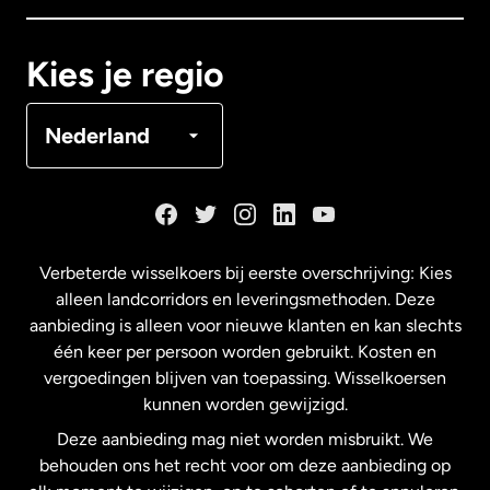
Canada
Français
Kies je regio
Denemarken
Nederland
Duitsland
Frankrijk
Verbeterde wisselkoers bij eerste overschrijving: Kies
alleen landcorridors en leveringsmethoden. Deze
Maleisië
aanbieding is alleen voor nieuwe klanten en kan slechts
één keer per persoon worden gebruikt. Kosten en
vergoedingen blijven van toepassing. Wisselkoersen
Nederland
kunnen worden gewijzigd.
Deze aanbieding mag niet worden misbruikt. We
Nieuw-Zeeland
behouden ons het recht voor om deze aanbieding op