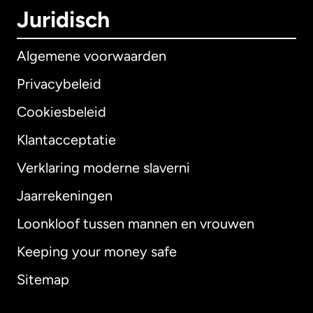
Juridisch
Algemene voorwaarden
Privacybeleid
Cookiesbeleid
Klantacceptatie
Verklaring moderne slaverni
Internationaal
English
Jaarrekeningen
Loonkloof tussen mannen en vrouwen
Keeping your money safe
Australië
Sitemap
Canada
English