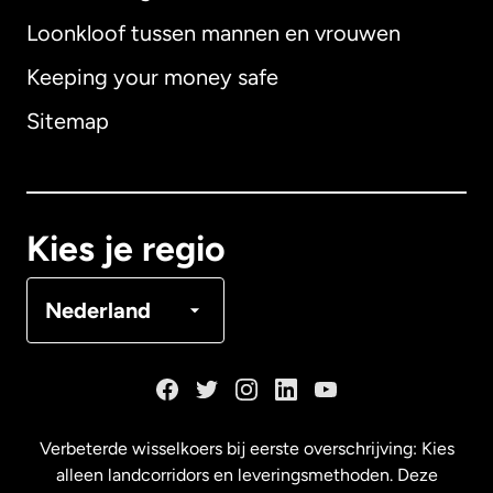
Loonkloof tussen mannen en vrouwen
Keeping your money safe
Australië
Sitemap
Canada
English
Canada
Français
Kies je regio
Denemarken
Nederland
Duitsland
Frankrijk
Verbeterde wisselkoers bij eerste overschrijving: Kies
alleen landcorridors en leveringsmethoden. Deze