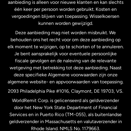
Maleisië
aanbieding is alleen voor nieuwe klanten en kan slechts
één keer per persoon worden gebruikt. Kosten en
vergoedingen blijven van toepassing. Wisselkoersen
Nederland
kunnen worden gewijzigd.
Deze aanbieding mag niet worden misbruikt. We
Nieuw-Zeeland
behouden ons het recht voor om deze aanbieding op
elk moment te wijzigen, op te schorten of te annuleren.
Je bent aansprakelijk voor eventuele persoonlijke
Spanje
fiscale gevolgen en de naleving van de relevante
wetgeving met betrekking tot deze aanbieding. Naast
Verenigd Koninkrijk
deze specifieke Algemene voorwaarden zijn onze
algemene website- en appvoorwaarden van toepassing.
Verenigde Staten
English
2093 Philadelphia Pike #1016, Claymont, DE 19703, VS.
WorldRemit Corp. is gelicenseerd als geldverzender
door het New York State Department of Financial
Verenigde Staten
Español
Services en in Puerto Rico (TM-055), als buitenlandse
geldverzender in Massachusetts en valutaverzender in
Zweden
Rhode Island. NMLS No. 1179663.