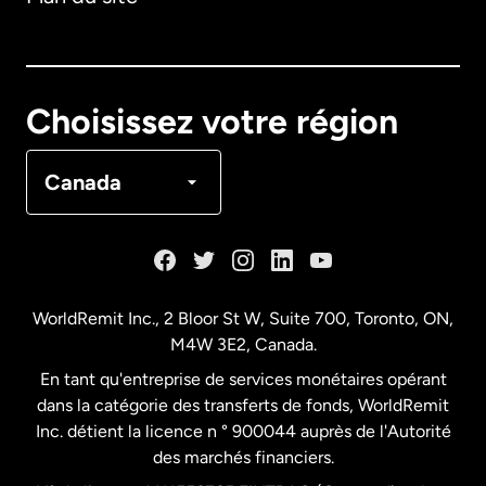
Australie
Canada
English
Choisissez votre région
Canada
Français
Canada
Danemark
Espagne
WorldRemit Inc., 2 Bloor St W, Suite 700, Toronto, ON,
M4W 3E2, Canada.
États-Unis
English
En tant qu'entreprise de services monétaires opérant
dans la catégorie des transferts de fonds, WorldRemit
États-Unis
Español
Inc. détient la licence n ° 900044 auprès de l'Autorité
des marchés financiers.