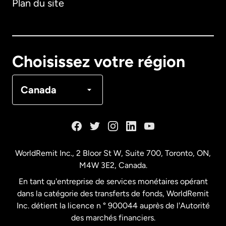
Plan du site
Australie
Canada
English
Choisissez votre région
Canada
Français
Canada
Danemark
Espagne
WorldRemit Inc., 2 Bloor St W, Suite 700, Toronto, ON,
M4W 3E2, Canada.
États-Unis
English
En tant qu'entreprise de services monétaires opérant
dans la catégorie des transferts de fonds, WorldRemit
États-Unis
Español
Inc. détient la licence n ° 900044 auprès de l'Autorité
des marchés financiers.