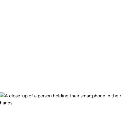
de
clients qui font
confiance
à WorldRemit pour
envoyer leur argent
depuis le Canada