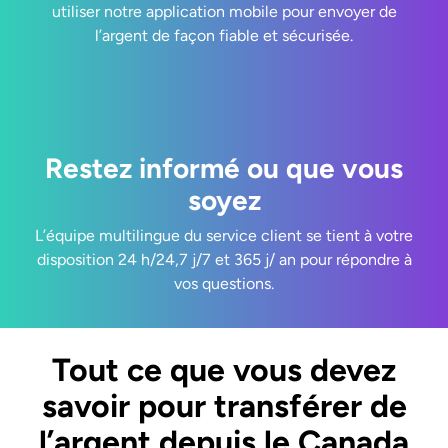
utiliser notre application mobile pour envoyer de
l’argent de façon fiable et sécurisée.
Restez informé ou que vous
soyez
L’équipe multilingue du service client se tient à votre
disposition 24 h/24,7 j/7 et 365 j/ an pour répondre à
vos questions.
Tout ce que vous devez
savoir pour transférer de
l’argent depuis le Canada