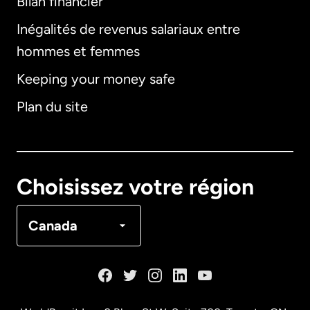
Bilan financier
International
English
Inégalités de revenus salariaux entre
hommes et femmes
Keeping your money safe
Allemagne
Plan du site
Australie
Canada
English
Choisissez votre région
Canada
Français
Canada
Danemark
Espagne