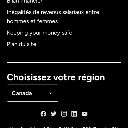
Bilan financier
International
English
Inégalités de revenus salariaux entre
hommes et femmes
Keeping your money safe
Allemagne
Plan du site
Australie
Canada
English
Choisissez votre région
Canada
Français
Canada
Danemark
Espagne