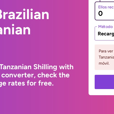
Ellos re
razilian
anian
Método 
Recarg
Para ver
Tanzania
móvil.
Tanzanian Shilling with
 converter, check the
e rates for free.