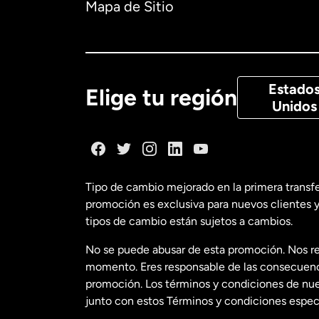
Mapa de Sitio
Canadá
Eng
Canadá
Fra
Estado
Elige tu región
Unidos
Dinamarca
España
Tipo de cambio mejorado en la primera transf
promoción es exclusiva para nuevos clientes y
Estados Uni
tipos de cambio están sujetos a cambios.
No se puede abusar de esta promoción. Nos re
Estados Uni
momento. Eres responsable de las consecuencia
promoción. Los términos y condiciones de nues
junto con estos Términos y condiciones especí
Francia