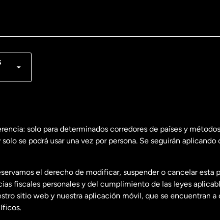
lish
nçais
s
erencia: solo para determinados corredores de países y métodos
 solo se podrá usar una vez por persona. Se seguirán aplicando 
dos
English
servamos el derecho de modificar, suspender o cancelar esta 
dos
Español
s fiscales personales y del cumplimiento de las leyes aplicab
tro sitio web y nuestra aplicación móvil, que se encuentran a 
ficos.