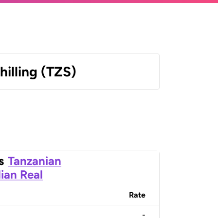
hilling (TZS)
s
Tanzanian
lian Real
Rate
-