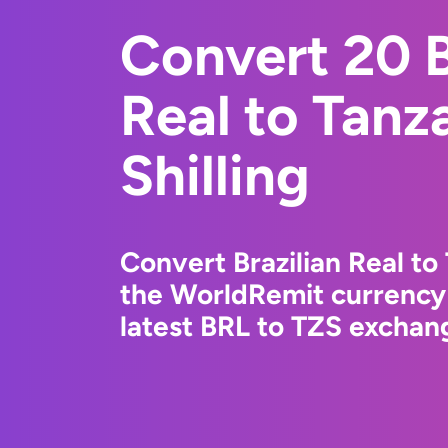
Convert 20 B
Real to Tanz
Shilling
Convert Brazilian Real to 
the WorldRemit currency
latest BRL to TZS exchang