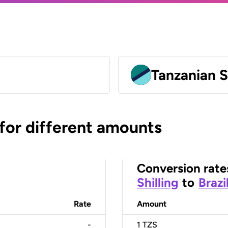
Tanzanian S
 for different amounts
Conversion rate
Shilling
to
Brazi
Rate
Amount
-
1
TZS