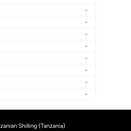
-
-
-
-
-
-
-
-
nzanian Shilling (Tanzania)