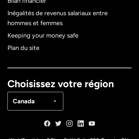
Bilan financier
International
English
Inégalités de revenus salariaux entre
hommes et femmes
Keeping your money safe
Allemagne
Plan du site
Australie
Canada
English
Choisissez votre région
Canada
Français
Canada
Danemark
Espagne