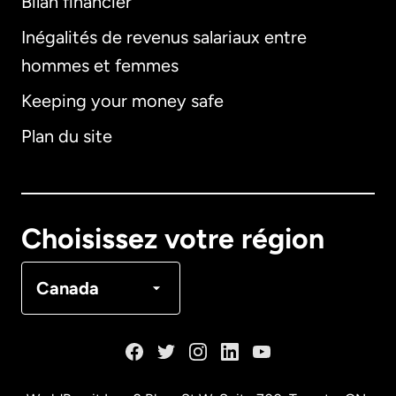
Bilan financier
International
English
Inégalités de revenus salariaux entre
hommes et femmes
Keeping your money safe
Allemagne
Plan du site
Australie
Canada
English
Choisissez votre région
Canada
Français
Canada
Danemark
Espagne