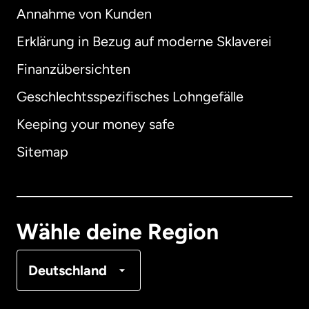
Annahme von Kunden
Erklärung in Bezug auf moderne Sklaverei
International
English
Finanzübersichten
Geschlechtsspezifisches Lohngefälle
Keeping your money safe
Australien
Sitemap
Dänemark
Deutschland
Wähle deine Region
Frankreich
Deutschland
Kanada
English