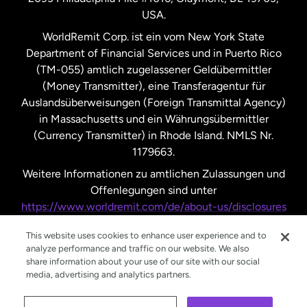
USA.
Vereinigte Staaten
Español
WorldRemit Corp. ist ein vom New York State
Department of Financial Services und in Puerto Rico
Vereinigtes Königreich
(TM-055) amtlich zugelassener Geldübermittler
(Money Transmitter), eine Transferagentur für
Auslandsüberweisungen (Foreign Transmittal Agency)
in Massachusetts und ein Währungsübermittler
(Currency Transmitter) in Rhode Island. NMLS Nr.
1179663.
Weitere Informationen zu amtlichen Zulassungen und
Offenlegungen sind unter
https://www.worldremit.com/de/about-us/disclosures
nachzulesen.
This website uses cookies to enhance user experience and to
analyze performance and traffic on our website. We also
share information about your use of our site with our social
media, advertising and analytics partners.