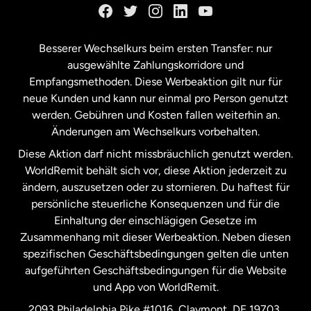
Kanada
Français
Besserer Wechselkurs beim ersten Transfer: nur
ausgewählte Zahlungskorridore und
Malaysia
Empfangsmethoden. Diese Werbeaktion gilt nur für
neue Kunden und kann nur einmal pro Person genutzt
werden. Gebühren und Kosten fallen weiterhin an.
Neuseeland
Änderungen am Wechselkurs vorbehalten.
Diese Aktion darf nicht missbräuchlich genutzt werden.
Niederlande
WorldRemit behält sich vor, diese Aktion jederzeit zu
ändern, auszusetzen oder zu stornieren. Du haftest für
persönliche steuerliche Konsequenzen und für die
Schweden
Einhaltung der einschlägigen Gesetze im
Zusammenhang mit dieser Werbeaktion. Neben diesen
Spanien
spezifischen Geschäftsbedingungen gelten die unten
aufgeführten Geschäftsbedingungen für die Website
und App von WorldRemit.
Vereinigte Staaten
English
2093 Philadelphia Pike #1016, Claymont, DE 19703,