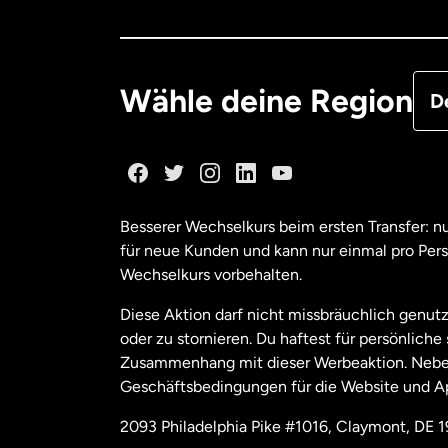
Deu
Fra
Wähle deine Region
D
Ka
Ka
Besserer Wechselkurs beim ersten Transfer: 
für neue Kunden und kann nur einmal pro Per
Mal
Wechselkurs vorbehalten.
Diese Aktion darf nicht missbräuchlich genutz
Ne
oder zu stornieren. Du haftest für persönlich
Zusammenhang mit dieser Werbeaktion. Neben
Geschäftsbedingungen für die Website und A
Nie
2093 Philadelphia Pike #1016, Claymont, DE 