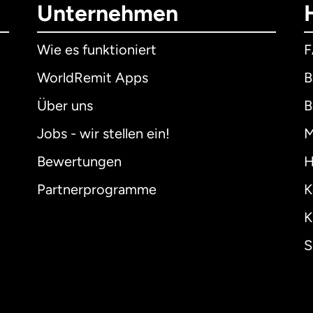
Unternehmen
Wie es funktioniert
WorldRemit Apps
B
Über uns
B
Jobs - wir stellen ein!
M
Bewertungen
H
Partnerprogramme
K
K
S