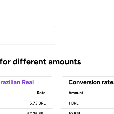
 for different amounts
razilian Real
Conversion rate
Rate
Amount
5.73 BRL
1
BRL
57.25 BRL
10
BRL