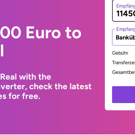
Empfäng
00 Euro to
Empfan
Bankü
l
Gebühr
Transferze
Gesamtbe
 Real with the
erter, check the latest
s for free.