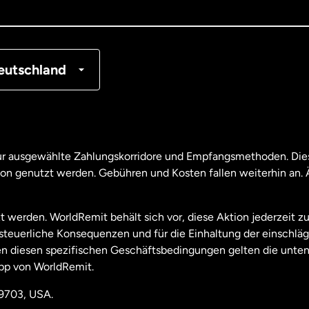
tschland
nkreich
eutschland
nada
English
nada
Français
nur ausgewählte Zahlungskorridore und Empfangsmethoden. Dies
son genutzt werden. Gebühren und Kosten fallen weiterhin an
aysia
t werden. WorldRemit behält sich vor, diese Aktion jederzeit z
useeland
e steuerliche Konsequenzen und für die Einhaltung der einschl
 diesen spezifischen Geschäftsbedingungen gelten die unten
pp von WorldRemit.
derlande
19703, USA.