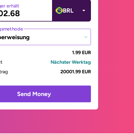
er erhält
BRL
gsmethode
berweisung
1.99 EUR
it
Nächster Werktag
trag
20001.99 EUR
Send Money