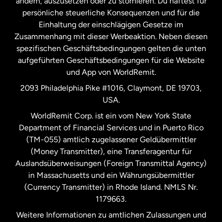
ändern, auszusetzen oder zu stornieren. Du haftest für
persönliche steuerliche Konsequenzen und für die
Schweden
Einhaltung der einschlägigen Gesetze im
Zusammenhang mit dieser Werbeaktion. Neben diesen
Spanien
spezifischen Geschäftsbedingungen gelten die unten
aufgeführten Geschäftsbedingungen für die Website
und App von WorldRemit.
Vereinigte Staaten
English
2093 Philadelphia Pike #1016, Claymont, DE 19703,
USA.
Vereinigte Staaten
Español
WorldRemit Corp. ist ein vom New York State
Department of Financial Services und in Puerto Rico
Vereinigtes Königreich
(TM-055) amtlich zugelassener Geldübermittler
(Money Transmitter), eine Transferagentur für
Auslandsüberweisungen (Foreign Transmittal Agency)
in Massachusetts und ein Währungsübermittler
(Currency Transmitter) in Rhode Island. NMLS Nr.
1179663.
Weitere Informationen zu amtlichen Zulassungen und