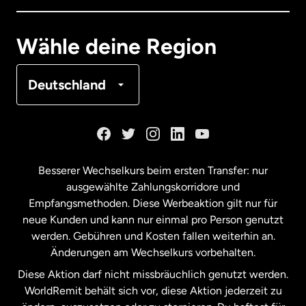
Deutschland
Wähle deine Region
Frankreich
Deutschland
Kanada
English
Kanada
Français
Besserer Wechselkurs beim ersten Transfer: nur
ausgewählte Zahlungskorridore und
Malaysia
Empfangsmethoden. Diese Werbeaktion gilt nur für
neue Kunden und kann nur einmal pro Person genutzt
werden. Gebühren und Kosten fallen weiterhin an.
Neuseeland
Änderungen am Wechselkurs vorbehalten.
Diese Aktion darf nicht missbräuchlich genutzt werden.
Niederlande
WorldRemit behält sich vor, diese Aktion jederzeit zu