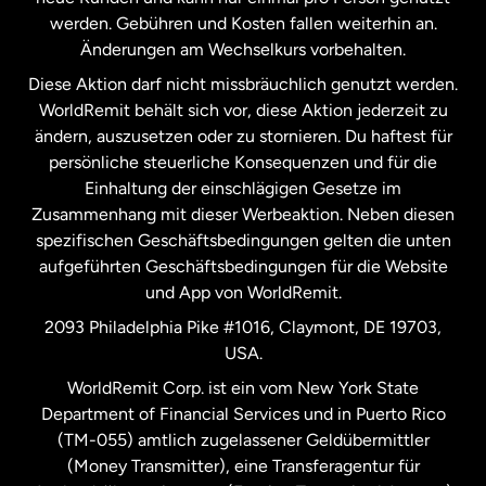
werden. Gebühren und Kosten fallen weiterhin an.
Neuseeland
Änderungen am Wechselkurs vorbehalten.
Diese Aktion darf nicht missbräuchlich genutzt werden.
Niederlande
WorldRemit behält sich vor, diese Aktion jederzeit zu
ändern, auszusetzen oder zu stornieren. Du haftest für
persönliche steuerliche Konsequenzen und für die
Schweden
Einhaltung der einschlägigen Gesetze im
Zusammenhang mit dieser Werbeaktion. Neben diesen
Spanien
spezifischen Geschäftsbedingungen gelten die unten
aufgeführten Geschäftsbedingungen für die Website
und App von WorldRemit.
Vereinigte Staaten
English
2093 Philadelphia Pike #1016, Claymont, DE 19703,
USA.
Vereinigte Staaten
Español
WorldRemit Corp. ist ein vom New York State
Department of Financial Services und in Puerto Rico
Vereinigtes Königreich
(TM-055) amtlich zugelassener Geldübermittler
(Money Transmitter), eine Transferagentur für