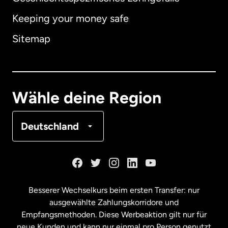
Keeping your money safe
Australien
Sitemap
Dänemark
Deutschland
Wähle deine Region
Frankreich
Deutschland
Kanada
English
Kanada
Français
Besserer Wechselkurs beim ersten Transfer: nur
ausgewählte Zahlungskorridore und
Malaysia
Empfangsmethoden. Diese Werbeaktion gilt nur für
neue Kunden und kann nur einmal pro Person genutzt