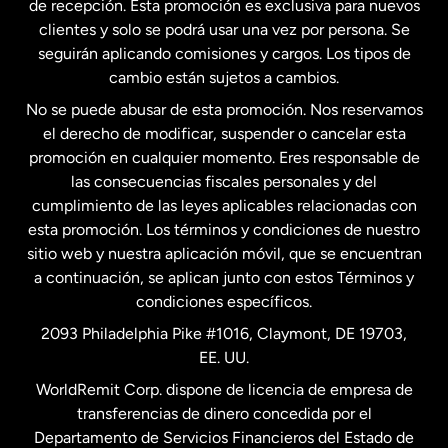
de recepción. Esta promoción es exclusiva para nuevos
clientes y solo se podrá usar una vez por persona. Se
seguirán aplicando comisiones y cargos. Los tipos de
Estados Unidos
Español
cambio están sujetos a cambios.
No se puede abusar de esta promoción. Nos reservamos
Francia
el derecho de modificar, suspender o cancelar esta
promoción en cualquier momento. Eres responsable de
las consecuencias fiscales personales y del
Malasia
cumplimiento de las leyes aplicables relacionadas con
esta promoción. Los términos y condiciones de nuestro
Nueva Zelanda
sitio web y nuestra aplicación móvil, que se encuentran
a continuación, se aplican junto con estos Términos y
condiciones específicos.
Países Bajos
2093 Philadelphia Pike #1016, Claymont, DE 19703,
EE. UU.
Reino Unido
WorldRemit Corp. dispone de licencia de empresa de
transferencias de dinero concedida por el
Suecia
Departamento de Servicios Financieros del Estado de