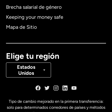
Brecha salarial de género
Keeping your money safe
Alemania
Mapa de Sitio
Australia
Canadá
English
Elige tu región
Canadá
Français
Estados
Unidos
Dinamarca
España
Tipo de cambio mejorado en la primera transferencia:
solo para determinados corredores de países y métodos
Estados Unidos
English