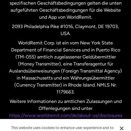
Spanien
spezifischen Geschäftsbedingungen gelten die unten
aufgeführten Geschäftsbedingungen für die Website
und App von WorldRemit.
Vereinigte Staaten
English
2093 Philadelphia Pike #1016, Claymont, DE 19703,
USA.
Vereinigte Staaten
Español
WorldRemit Corp. ist ein vom New York State
Department of Financial Services und in Puerto Rico
Vereinigtes Königreich
(TM-055) amtlich zugelassener Geldübermittler
(Money Transmitter), eine Transferagentur für
Auslandsüberweisungen (Foreign Transmittal Agency)
in Massachusetts und ein Währungsübermittler
(Currency Transmitter) in Rhode Island. NMLS Nr.
1179663.
Weitere Informationen zu amtlichen Zulassungen und
Offenlegungen sind unter
https://www.worldremit.com/de/about-us/disclosures
nachzulesen.
This website uses cookies to enhance user experience and to