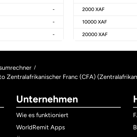
-
2000
XAF
-
10000
XAF
-
20000
XAF
sumrechner
/
 to Zentralafrikanischer Franc (CFA) (Zentralafrika
Unternehmen
Wie es funktioniert
WorldRemit Apps
B