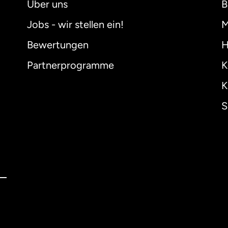
Über uns
B
Jobs - wir stellen ein!
M
Bewertungen
H
Partnerprogramme
K
K
S