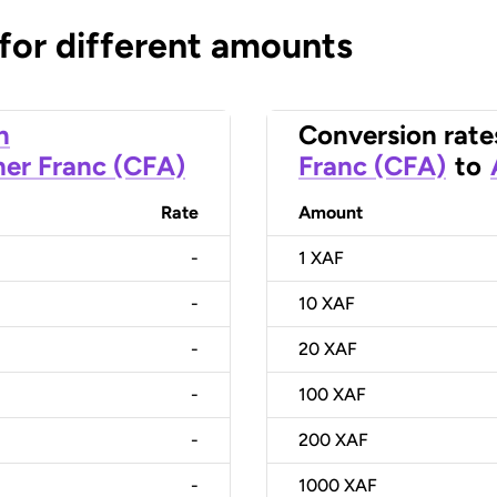
 for different amounts
n
Conversion rate
her Franc (CFA)
Franc (CFA)
to
Rate
Amount
-
1
XAF
-
10
XAF
-
20
XAF
-
100
XAF
-
200
XAF
-
1000
XAF