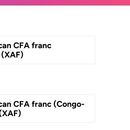
ican CFA franc
 (XAF)
ican CFA franc (Congo-
 (XAF)