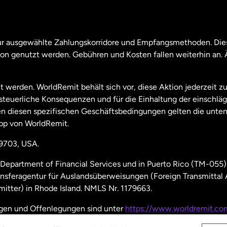
nada
English
nada
Français
nur ausgewählte Zahlungskorridore und Empfangsmethoden. Dies
son genutzt werden. Gebühren und Kosten fallen weiterhin an
aysia
t werden. WorldRemit behält sich vor, diese Aktion jederzeit z
useeland
e steuerliche Konsequenzen und für die Einhaltung der einschl
 diesen spezifischen Geschäftsbedingungen gelten die unten
pp von WorldRemit.
derlande
19703, USA.
hweden
Department of Financial Services und in Puerto Rico (TM-055)
ansferagentur für Auslandsüberweisungen (Foreign Transmittal
nien
itter) in Rhode Island. NMLS Nr. 1179663.
ngen und Offenlegungen sind unter
https://www.worldremit.co
einigte Staaten
English