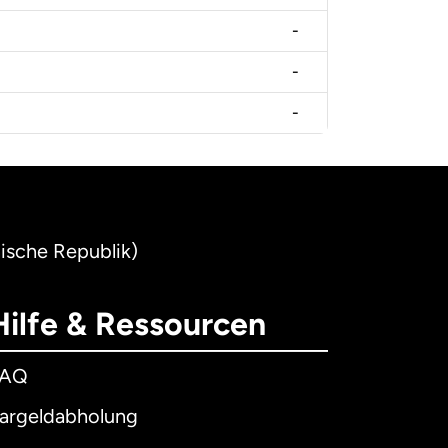
-
-
-
nische Republik)
Hilfe & Ressourcen
FAQ
argeldabholung