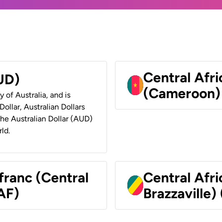
Central Afr
AUD)
(Cameroon)
y of Australia, and is
ollar, Australian Dollars
 the Australian Dollar (AUD)
ld.
franc (Central
Central Afr
AF)
Brazzaville)