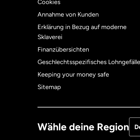
Cookies
Annahme von Kunden
Erklärung in Bezug auf moderne
Int
Sklaverei
Finanzübersichten
Geschlechtsspezifisches Lohngefäll
Aus
Keeping your money safe
Dä
Sitemap
Deu
Fra
Wähle deine Region
D