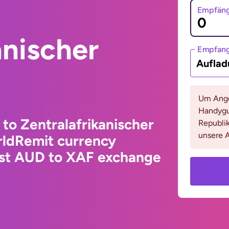
Empfäng
anischer
Empfan
Auflad
Um Ange
Handygu
 to Zentralafrikanischer
Republik
unsere A
rldRemit currency
test AUD to XAF exchange