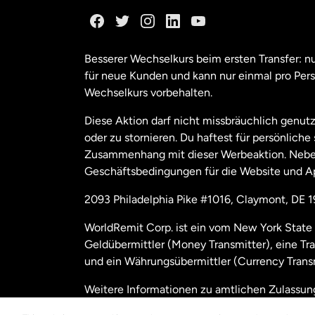
Ka
Ka
Besserer Wechselkurs beim ersten Transfer: 
für neue Kunden und kann nur einmal pro Per
Mal
Wechselkurs vorbehalten.
Diese Aktion darf nicht missbräuchlich genutz
Ne
oder zu stornieren. Du haftest für persönlich
Zusammenhang mit dieser Werbeaktion. Neben
Geschäftsbedingungen für die Website und A
Nie
2093 Philadelphia Pike #1016, Claymont, DE 
Sc
WorldRemit Corp. ist ein vom New York State 
Geldübermittler (Money Transmitter), eine Tr
Spa
und ein Währungsübermittler (Currency Transm
Weitere Informationen zu amtlichen Zulassu
Ver
us/disclosures
nachzulesen.