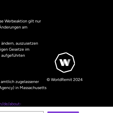
e Werbeaktion gilt nur
. Änderungen am
u ändern, auszusetzen
ägigen Gesetze im
 aufgeführten
© WorldRemit 2024
 amtlich zugelassener
 Agency) in Massachusetts
m/de/about-