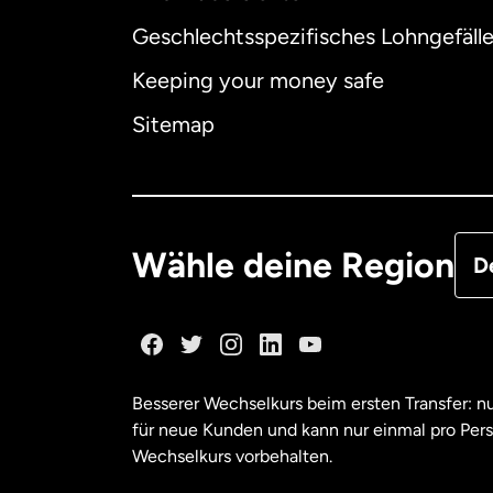
Geschlechtsspezifisches Lohngefäll
Aus
Keeping your money safe
Dä
Sitemap
Deu
Fra
Wähle deine Region
D
Ka
Ka
Besserer Wechselkurs beim ersten Transfer: 
für neue Kunden und kann nur einmal pro Per
Mal
Wechselkurs vorbehalten.