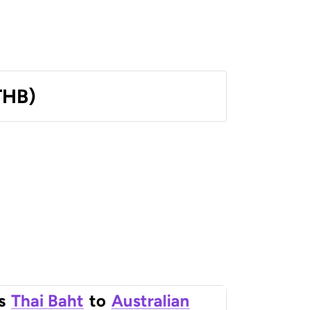
THB)
s
Thai Baht
to
Australian