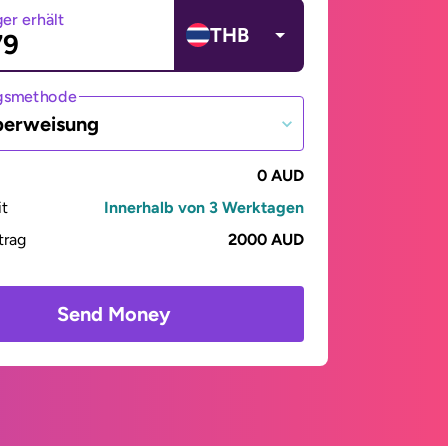
er erhält
THB
gsmethode
berweisung
0 AUD
it
Innerhalb von 3 Werktagen
trag
2000 AUD
Send Money