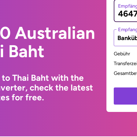
Empfäng
0 Australian
Empfan
Bankü
i Baht
Gebühr
Transferze
Gesamtbe
 to Thai Baht with the
erter, check the latest
s for free.