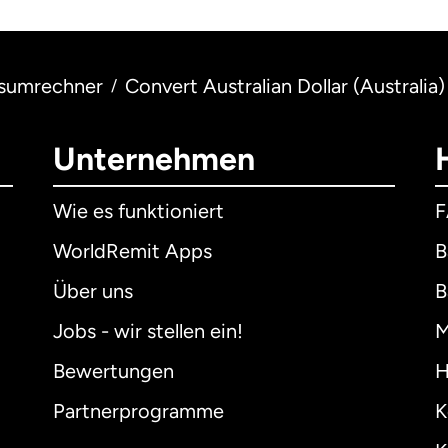
sumrechner
Convert Australian Dollar (Australia)
/
Unternehmen
Wie es funktioniert
WorldRemit Apps
B
Über uns
B
Jobs - wir stellen ein!
M
Bewertungen
H
Partnerprogramme
K