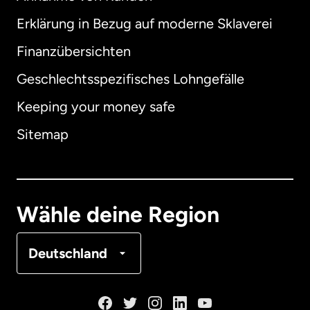
Erklärung in Bezug auf moderne Sklaverei
International
English
Finanzübersichten
Geschlechtsspezifisches Lohngefälle
Keeping your money safe
Australien
Sitemap
Dänemark
Deutschland
Wähle deine Region
Frankreich
Deutschland
Kanada
English