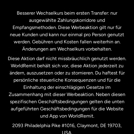
Kanada
Français
Besserer Wechselkurs beim ersten Transfer: nur
ausgewählte Zahlungskorridore und
Malaysia
Empfangsmethoden. Diese Werbeaktion gilt nur für
neue Kunden und kann nur einmal pro Person genutzt
werden. Gebühren und Kosten fallen weiterhin an.
Neuseeland
Änderungen am Wechselkurs vorbehalten.
Diese Aktion darf nicht missbräuchlich genutzt werden.
Niederlande
WorldRemit behält sich vor, diese Aktion jederzeit zu
ändern, auszusetzen oder zu stornieren. Du haftest für
persönliche steuerliche Konsequenzen und für die
Schweden
Einhaltung der einschlägigen Gesetze im
Zusammenhang mit dieser Werbeaktion. Neben diesen
Spanien
spezifischen Geschäftsbedingungen gelten die unten
aufgeführten Geschäftsbedingungen für die Website
und App von WorldRemit.
Vereinigte Staaten
English
2093 Philadelphia Pike #1016, Claymont, DE 19703,
USA.