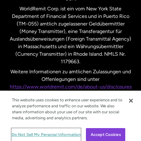
Vereinigte Staaten
Español
WorldRemit Corp. ist ein vom New York State
Department of Financial Services und in Puerto Rico
Vereinigtes Königreich
(TM-055) amtlich zugelassener Geldübermittler
(Money Transmitter), eine Transferagentur für
Auslandsüberweisungen (Foreign Transmittal Agency)
in Massachusetts und ein Währungsübermittler
(Currency Transmitter) in Rhode Island. NMLS Nr.
1179663.
Weitere Informationen zu amtlichen Zulassungen und
Offenlegungen sind unter
https://www.worldremit.com/de/about-us/disclosures
nachzulesen.
This website uses cookies to enhance user experience and to
analyze performance and traffic on our website. We also
share information about your use of our site with our social
media, advertising and analytics partners.
© WorldRemit 2024
Do Not Sell My Personal Information
Accept Cookies