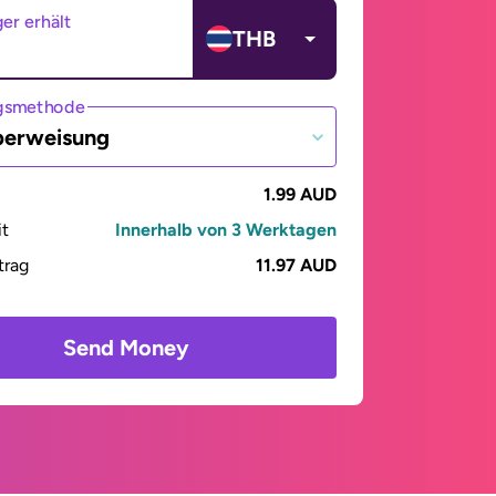
er erhält
THB
gsmethode
berweisung
1.99 AUD
it
Innerhalb von 3 Werktagen
trag
11.97 AUD
Send Money