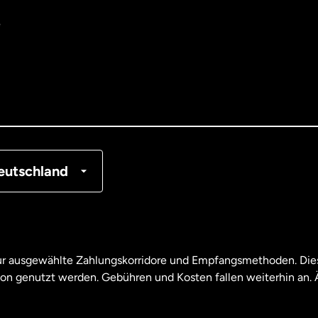
e
tralien
nemark
tschland
nkreich
eutschland
nada
English
nada
Français
nur ausgewählte Zahlungskorridore und Empfangsmethoden. Dies
son genutzt werden. Gebühren und Kosten fallen weiterhin an
aysia