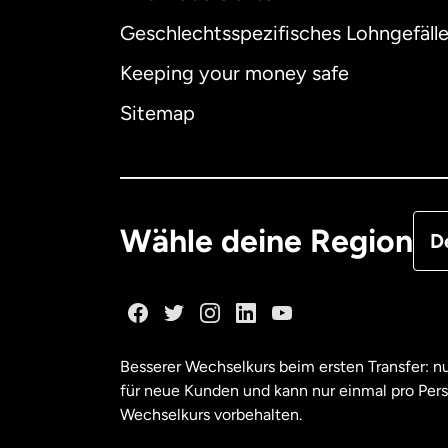
Geschlechtsspezifisches Lohngefäll
Aus
Keeping your money safe
Dä
Sitemap
Deu
Fra
Wähle deine Region
D
Ka
Ka
Besserer Wechselkurs beim ersten Transfer: 
für neue Kunden und kann nur einmal pro Per
Mal
Wechselkurs vorbehalten.