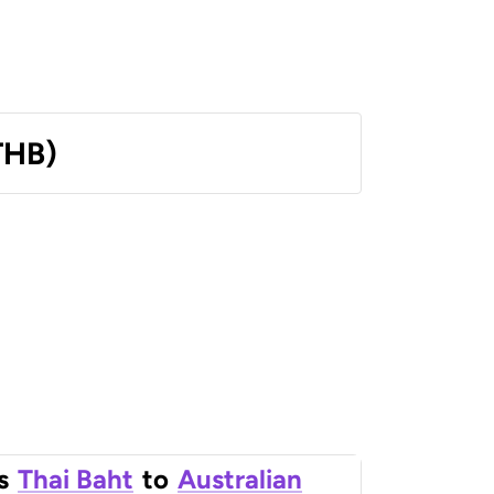
THB)
s
Thai Baht
to
Australian