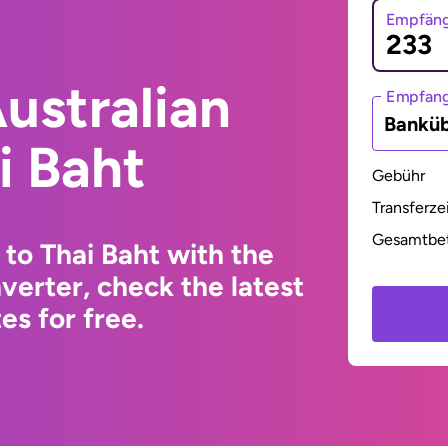
Empfäng
ustralian
Empfan
Bankü
i Baht
Gebühr
Transferze
Gesamtbe
 to Thai Baht with the
erter, check the latest
s for free.