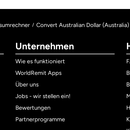
sumrechner
Convert Australian Dollar (Australia)
/
Unternehmen
Wie es funktioniert
WorldRemit Apps
B
Über uns
B
Jobs - wir stellen ein!
M
Bewertungen
H
Partnerprogramme
K