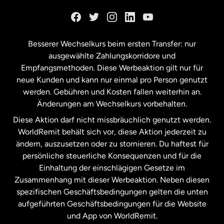
Kanada
English
Kanada
Français
Besserer Wechselkurs beim ersten Transfer: nur
ausgewählte Zahlungskorridore und
Malaysia
Empfangsmethoden. Diese Werbeaktion gilt nur für
neue Kunden und kann nur einmal pro Person genutzt
werden. Gebühren und Kosten fallen weiterhin an.
Neuseeland
Änderungen am Wechselkurs vorbehalten.
Diese Aktion darf nicht missbräuchlich genutzt werden.
Niederlande
WorldRemit behält sich vor, diese Aktion jederzeit zu
ändern, auszusetzen oder zu stornieren. Du haftest für
persönliche steuerliche Konsequenzen und für die
Schweden
Einhaltung der einschlägigen Gesetze im
Zusammenhang mit dieser Werbeaktion. Neben diesen
Spanien
spezifischen Geschäftsbedingungen gelten die unten
aufgeführten Geschäftsbedingungen für die Website
und App von WorldRemit.
Vereinigte Staaten
English