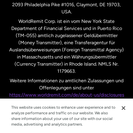
2093 Philadelphia Pike #1016, Claymont, DE 19703,
USA.
Vereinigte Staaten
Español
WorldRemit Corp. ist ein vom New York State
Department of Financial Services und in Puerto Rico
Vereinigtes Königreich
(TM-055) amtlich zugelassener Geldübermittler
(Money Transmitter), eine Transferagentur für
Auslandsüberweisungen (Foreign Transmittal Agency)
in Massachusetts und ein Währungsübermittler
(Currency Transmitter) in Rhode Island. NMLS Nr.
1179663.
Weitere Informationen zu amtlichen Zulassungen und
Offenlegungen sind unter
https://www.worldremit.com/de/about-us/disclosures
nachzulesen.
This website uses cookies to enhance user experience and to
analyze performance and traffic on our website. We also
share information about your use of our site with our social
media, advertising and analytics partners.