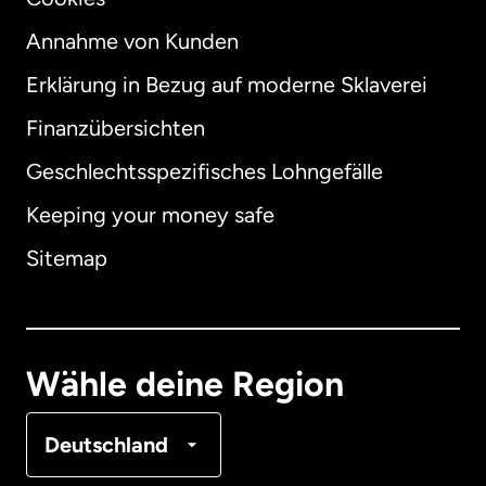
Annahme von Kunden
Erklärung in Bezug auf moderne Sklaverei
International
English
Finanzübersichten
Geschlechtsspezifisches Lohngefälle
Keeping your money safe
Australien
Sitemap
Dänemark
Deutschland
Wähle deine Region
Frankreich
Deutschland