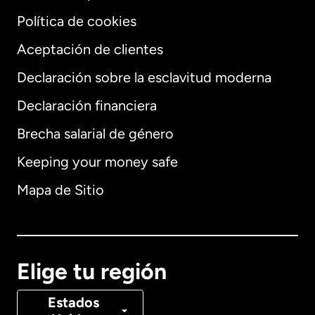
Política de cookies
Aceptación de clientes
Declaración sobre la esclavitud moderna
Internacional
English
Declaración financiera
Brecha salarial de género
Keeping your money safe
Alemania
Mapa de Sitio
Australia
Canadá
English
Elige tu región
Canadá
Français
Estados