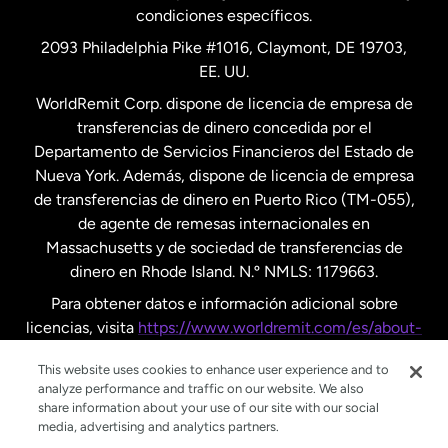
condiciones específicos.
Países Bajos
2093 Philadelphia Pike #1016, Claymont, DE 19703,
EE. UU.
Reino Unido
WorldRemit Corp. dispone de licencia de empresa de
transferencias de dinero concedida por el
Suecia
Departamento de Servicios Financieros del Estado de
Nueva York. Además, dispone de licencia de empresa
de transferencias de dinero en Puerto Rico (TM-055),
de agente de remesas internacionales en
Massachusetts y de sociedad de transferencias de
dinero en Rhode Island. N.º NMLS: 1179663.
Para obtener datos e información adicional sobre
licencias, visita
https://www.worldremit.com/es/about-
us/disclosures
.
This website uses cookies to enhance user experience and to
analyze performance and traffic on our website. We also
share information about your use of our site with our social
media, advertising and analytics partners.