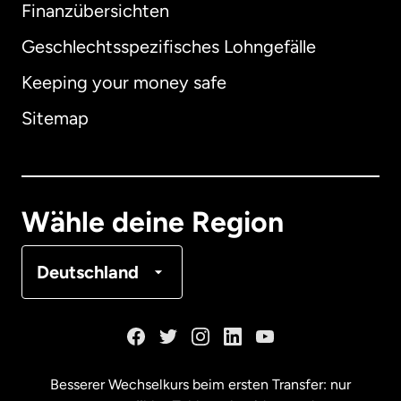
Finanzübersichten
Geschlechtsspezifisches Lohngefälle
Keeping your money safe
Australien
Sitemap
Dänemark
Deutschland
Wähle deine Region
Frankreich
Deutschland
Kanada
English
Kanada
Français
Besserer Wechselkurs beim ersten Transfer: nur