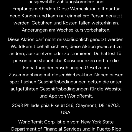
ausgewählte Zahlungskorridore und
Malaysia
Empfangsmethoden. Diese Werbeaktion gilt nur für
neue Kunden und kann nur einmal pro Person genutzt
werden. Gebühren und Kosten fallen weiterhin an.
Neuseeland
Änderungen am Wechselkurs vorbehalten.
Diese Aktion darf nicht missbräuchlich genutzt werden.
Niederlande
WorldRemit behält sich vor, diese Aktion jederzeit zu
ändern, auszusetzen oder zu stornieren. Du haftest für
persönliche steuerliche Konsequenzen und für die
Schweden
Einhaltung der einschlägigen Gesetze im
Zusammenhang mit dieser Werbeaktion. Neben diesen
Spanien
spezifischen Geschäftsbedingungen gelten die unten
aufgeführten Geschäftsbedingungen für die Website
und App von WorldRemit.
Vereinigte Staaten
English
2093 Philadelphia Pike #1016, Claymont, DE 19703,
USA.
Vereinigte Staaten
Español
WorldRemit Corp. ist ein vom New York State
Department of Financial Services und in Puerto Rico