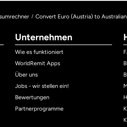
sumrechner
Convert Euro (Austria) to Australian 
/
Unternehmen
Wie es funktioniert
WorldRemit Apps
B
Über uns
B
Jobs - wir stellen ein!
M
Bewertungen
H
Partnerprogramme
K
K