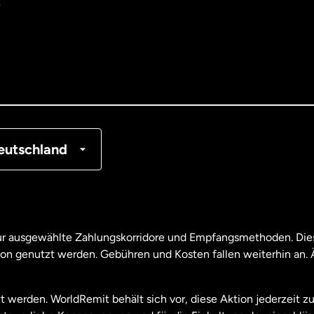
e
tralien
nemark
tschland
nkreich
eutschland
nada
English
nada
Français
nur ausgewählte Zahlungskorridore und Empfangsmethoden. Dies
son genutzt werden. Gebühren und Kosten fallen weiterhin an
aysia
t werden. WorldRemit behält sich vor, diese Aktion jederzeit z
useeland