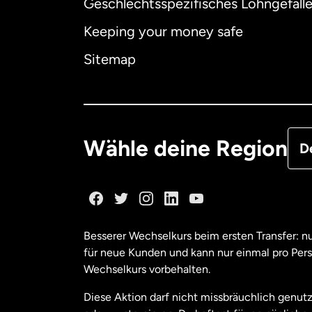
Geschlechtsspezifisches Lohngefäll
Aus
Keeping your money safe
Dä
Sitemap
Deu
Fra
Wähle deine Region
D
Ka
Ka
Besserer Wechselkurs beim ersten Transfer: 
für neue Kunden und kann nur einmal pro Per
Mal
Wechselkurs vorbehalten.
Diese Aktion darf nicht missbräuchlich genutz
Ne