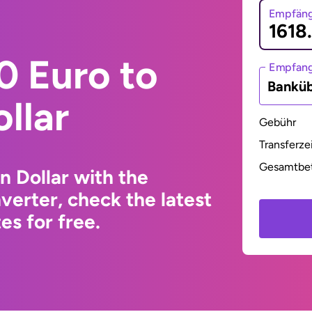
Empfäng
0 Euro to
Empfan
Bankü
llar
Gebühr
Transferze
Gesamtbe
n Dollar with the
erter, check the latest
s for free.