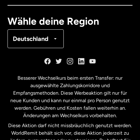
Deutschland
Wähle deine Region
Frankreich
Deutschland
Kanada
English
Kanada
Français
Besserer Wechselkurs beim ersten Transfer: nur
ausgewählte Zahlungskorridore und
Malaysia
Empfangsmethoden. Diese Werbeaktion gilt nur für
neue Kunden und kann nur einmal pro Person genutzt
werden. Gebühren und Kosten fallen weiterhin an.
Neuseeland
Änderungen am Wechselkurs vorbehalten.
Diese Aktion darf nicht missbräuchlich genutzt werden.
Niederlande
WorldRemit behält sich vor, diese Aktion jederzeit zu