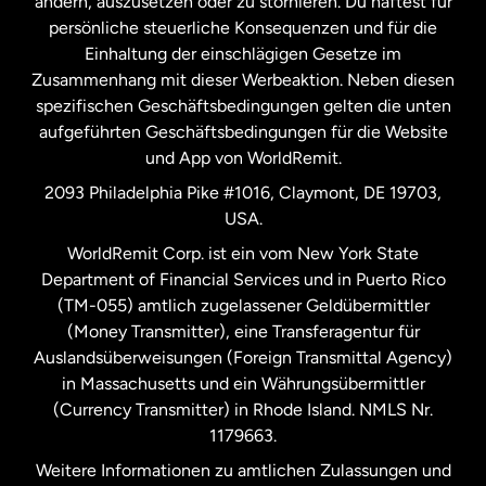
ändern, auszusetzen oder zu stornieren. Du haftest für
persönliche steuerliche Konsequenzen und für die
Schweden
Einhaltung der einschlägigen Gesetze im
Zusammenhang mit dieser Werbeaktion. Neben diesen
Spanien
spezifischen Geschäftsbedingungen gelten die unten
aufgeführten Geschäftsbedingungen für die Website
und App von WorldRemit.
Vereinigte Staaten
English
2093 Philadelphia Pike #1016, Claymont, DE 19703,
USA.
Vereinigte Staaten
Español
WorldRemit Corp. ist ein vom New York State
Department of Financial Services und in Puerto Rico
Vereinigtes Königreich
(TM-055) amtlich zugelassener Geldübermittler
(Money Transmitter), eine Transferagentur für
Auslandsüberweisungen (Foreign Transmittal Agency)
in Massachusetts und ein Währungsübermittler
(Currency Transmitter) in Rhode Island. NMLS Nr.
1179663.
Weitere Informationen zu amtlichen Zulassungen und