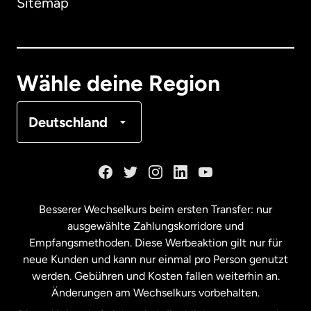
Sitemap
Dänemark
Deutschland
Wähle deine Region
Frankreich
Deutschland
Kanada
English
Kanada
Français
Besserer Wechselkurs beim ersten Transfer: nur
ausgewählte Zahlungskorridore und
Malaysia
Empfangsmethoden. Diese Werbeaktion gilt nur für
neue Kunden und kann nur einmal pro Person genutzt
werden. Gebühren und Kosten fallen weiterhin an.
Neuseeland
Änderungen am Wechselkurs vorbehalten.