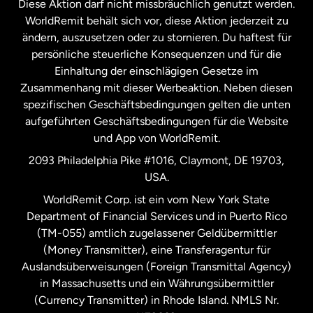
Diese Aktion darf nicht missbräuchlich genutzt werden.
Niederlande
WorldRemit behält sich vor, diese Aktion jederzeit zu
ändern, auszusetzen oder zu stornieren. Du haftest für
persönliche steuerliche Konsequenzen und für die
Schweden
Einhaltung der einschlägigen Gesetze im
Zusammenhang mit dieser Werbeaktion. Neben diesen
Spanien
spezifischen Geschäftsbedingungen gelten die unten
aufgeführten Geschäftsbedingungen für die Website
und App von WorldRemit.
Vereinigte Staaten
English
2093 Philadelphia Pike #1016, Claymont, DE 19703,
USA.
Vereinigte Staaten
Español
WorldRemit Corp. ist ein vom New York State
Department of Financial Services und in Puerto Rico
Vereinigtes Königreich
(TM-055) amtlich zugelassener Geldübermittler
(Money Transmitter), eine Transferagentur für
Auslandsüberweisungen (Foreign Transmittal Agency)
in Massachusetts und ein Währungsübermittler
(Currency Transmitter) in Rhode Island. NMLS Nr.