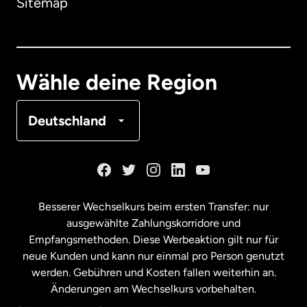
Sitemap
Dänemark
Deutschland
Wähle deine Region
Frankreich
Deutschland
Kanada
English
Kanada
Français
Besserer Wechselkurs beim ersten Transfer: nur
ausgewählte Zahlungskorridore und
Malaysia
Empfangsmethoden. Diese Werbeaktion gilt nur für
neue Kunden und kann nur einmal pro Person genutzt
werden. Gebühren und Kosten fallen weiterhin an.
Neuseeland
Änderungen am Wechselkurs vorbehalten.