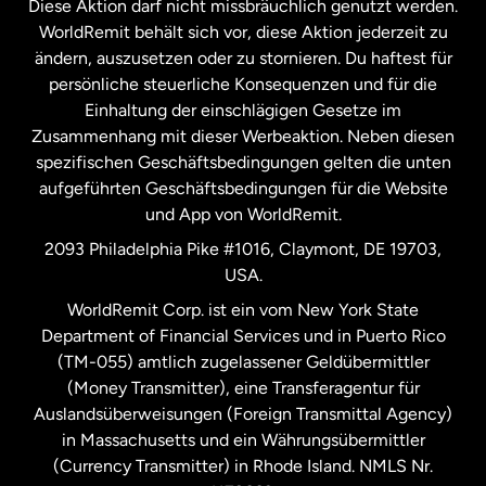
Diese Aktion darf nicht missbräuchlich genutzt werden.
Niederlande
WorldRemit behält sich vor, diese Aktion jederzeit zu
ändern, auszusetzen oder zu stornieren. Du haftest für
persönliche steuerliche Konsequenzen und für die
Schweden
Einhaltung der einschlägigen Gesetze im
Zusammenhang mit dieser Werbeaktion. Neben diesen
Spanien
spezifischen Geschäftsbedingungen gelten die unten
aufgeführten Geschäftsbedingungen für die Website
und App von WorldRemit.
Vereinigte Staaten
English
2093 Philadelphia Pike #1016, Claymont, DE 19703,
USA.
Vereinigte Staaten
Español
WorldRemit Corp. ist ein vom New York State
Department of Financial Services und in Puerto Rico
Vereinigtes Königreich
(TM-055) amtlich zugelassener Geldübermittler
(Money Transmitter), eine Transferagentur für
Auslandsüberweisungen (Foreign Transmittal Agency)
in Massachusetts und ein Währungsübermittler
(Currency Transmitter) in Rhode Island. NMLS Nr.