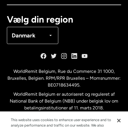
Canada
Français
Vælg din region
Danmark
Danmark
Frankrig
Holland
WorldRemit Belgium,
Rue du Commerce 31 1000
,
Bruxelles, Belgien. RPM/RPR Bruxelles – Momsnummer:
Malaysia
BE0718634495.
WorldRemit Belgium er autoriseret og reguleret af
New Zealand
National Bank of Belgium (NBB) under belgisk lov om
betalingsinstitutioner af 11. marts 2018.
Registreringsnummer: 718634495.
Spanien
This website uses cookies to enhance user experience and to
analyze performance and traffic on our website. We also