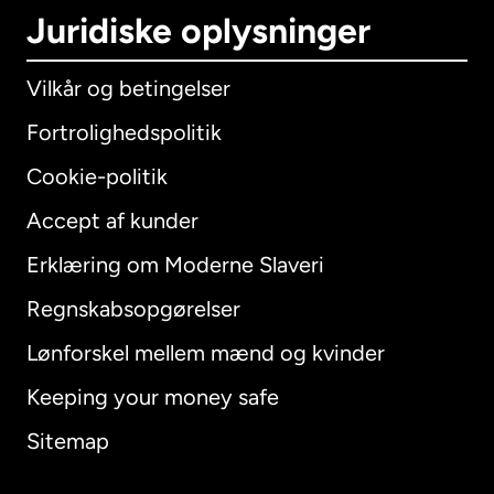
Juridiske oplysninger
Vilkår og betingelser
Fortrolighedspolitik
Cookie-politik
Accept af kunder
Erklæring om Moderne Slaveri
International
English
Regnskabsopgørelser
Lønforskel mellem mænd og kvinder
Keeping your money safe
Australien
Sitemap
Canada
English