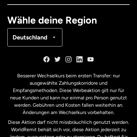
Deutschland
Wähle deine Region
Frankreich
Deutschland
Kanada
English
Kanada
Français
Besserer Wechselkurs beim ersten Transfer: nur
ausgewählte Zahlungskorridore und
Malaysia
Empfangsmethoden. Diese Werbeaktion gilt nur für
neue Kunden und kann nur einmal pro Person genutzt
werden. Gebühren und Kosten fallen weiterhin an.
Neuseeland
Änderungen am Wechselkurs vorbehalten.
Diese Aktion darf nicht missbräuchlich genutzt werden.
Niederlande
WorldRemit behält sich vor, diese Aktion jederzeit zu
ändern, auszusetzen oder zu stornieren. Du haftest für