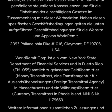
persönliche steuerliche Konsequenzen und für die
Schweden
Einhaltung der einschlägigen Gesetze im
Zusammenhang mit dieser Werbeaktion. Neben diesen
Spanien
spezifischen Geschäftsbedingungen gelten die unten
aufgeführten Geschäftsbedingungen für die Website
und App von WorldRemit.
Vereinigte Staaten
English
2093 Philadelphia Pike #1016, Claymont, DE 19703,
USA.
Vereinigte Staaten
Español
WorldRemit Corp. ist ein vom New York State
Department of Financial Services und in Puerto Rico
Vereinigtes Königreich
(TM-055) amtlich zugelassener Geldübermittler
(Money Transmitter), eine Transferagentur für
Auslandsüberweisungen (Foreign Transmittal Agency)
in Massachusetts und ein Währungsübermittler
(Currency Transmitter) in Rhode Island. NMLS Nr.
1179663.
Weitere Informationen zu amtlichen Zulassungen und