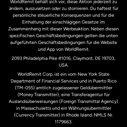
WorldRemit behält sich vor, diese Aktion jederzeit zu
ändern, auszusetzen oder zu stornieren. Du haftest für
persönliche steuerliche Konsequenzen und für die
Schweden
Einhaltung der einschlägigen Gesetze im
Zusammenhang mit dieser Werbeaktion. Neben diesen
Spanien
spezifischen Geschäftsbedingungen gelten die unten
aufgeführten Geschäftsbedingungen für die Website
und App von WorldRemit.
Vereinigte Staaten
English
2093 Philadelphia Pike #1016, Claymont, DE 19703,
USA.
Vereinigte Staaten
Español
WorldRemit Corp. ist ein vom New York State
Department of Financial Services und in Puerto Rico
Vereinigtes Königreich
(TM-055) amtlich zugelassener Geldübermittler
(Money Transmitter), eine Transferagentur für
Auslandsüberweisungen (Foreign Transmittal Agency)
in Massachusetts und ein Währungsübermittler
(Currency Transmitter) in Rhode Island. NMLS Nr.
1179663.