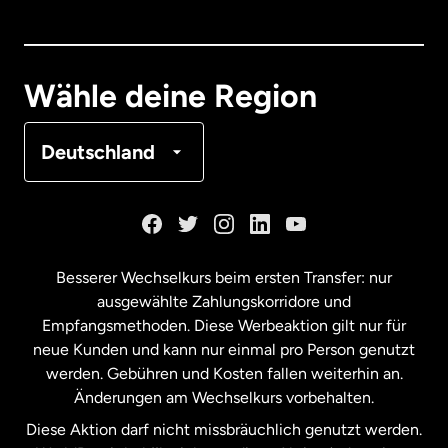
Dänemark
Deutschland
Wähle deine Region
Frankreich
Deutschland
Kanada
English
Kanada
Français
Besserer Wechselkurs beim ersten Transfer: nur
ausgewählte Zahlungskorridore und
Malaysia
Empfangsmethoden. Diese Werbeaktion gilt nur für
neue Kunden und kann nur einmal pro Person genutzt
werden. Gebühren und Kosten fallen weiterhin an.
Neuseeland
Änderungen am Wechselkurs vorbehalten.
Diese Aktion darf nicht missbräuchlich genutzt werden.
Niederlande