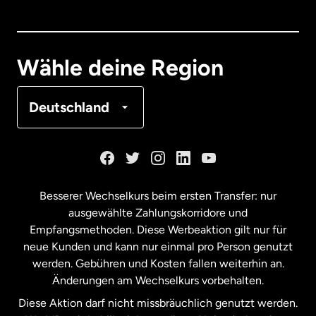
Dänemark
Deutschland
Wähle deine Region
Frankreich
Deutschland
Kanada
English
Kanada
Français
Besserer Wechselkurs beim ersten Transfer: nur
ausgewählte Zahlungskorridore und
Malaysia
Empfangsmethoden. Diese Werbeaktion gilt nur für
neue Kunden und kann nur einmal pro Person genutzt
werden. Gebühren und Kosten fallen weiterhin an.
Neuseeland
Änderungen am Wechselkurs vorbehalten.
Diese Aktion darf nicht missbräuchlich genutzt werden.
Niederlande