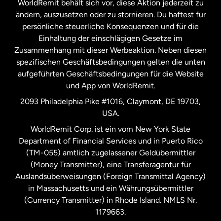
WorldRemit behält sich vor, diese Aktion jederzeit zu
ändern, auszusetzen oder zu stornieren. Du haftest für
persönliche steuerliche Konsequenzen und für die
Schweden
Einhaltung der einschlägigen Gesetze im
Zusammenhang mit dieser Werbeaktion. Neben diesen
Spanien
spezifischen Geschäftsbedingungen gelten die unten
aufgeführten Geschäftsbedingungen für die Website
und App von WorldRemit.
Vereinigte Staaten
English
2093 Philadelphia Pike #1016, Claymont, DE 19703,
USA.
Vereinigte Staaten
Español
WorldRemit Corp. ist ein vom New York State
Department of Financial Services und in Puerto Rico
Vereinigtes Königreich
(TM-055) amtlich zugelassener Geldübermittler
(Money Transmitter), eine Transferagentur für
Auslandsüberweisungen (Foreign Transmittal Agency)
in Massachusetts und ein Währungsübermittler
(Currency Transmitter) in Rhode Island. NMLS Nr.
1179663.