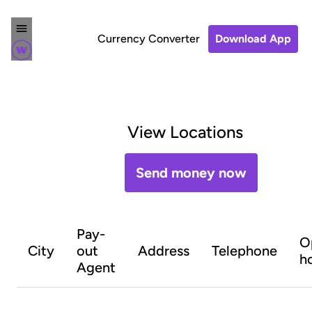
Currency Converter
Download App
View Locations
Send money now
Pay-
O
City
out
Address
Telephone
h
Agent