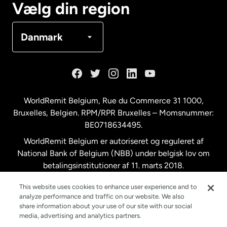
Vælg din region
Danmark
Danmark
Frankrig
Holland
WorldRemit Belgium,
Rue du Commerce 31 1000
,
Bruxelles, Belgien. RPM/RPR Bruxelles – Momsnummer:
Malaysia
BE0718634495.
WorldRemit Belgium er autoriseret og reguleret af
New Zealand
National Bank of Belgium (NBB) under belgisk lov om
betalingsinstitutioner af 11. marts 2018.
Registreringsnummer: 718634495.
Spanien
This website uses cookies to enhance user experience and to
analyze performance and traffic on our website. We also
share information about your use of our site with our social
Storbritannien
media, advertising and analytics partners.