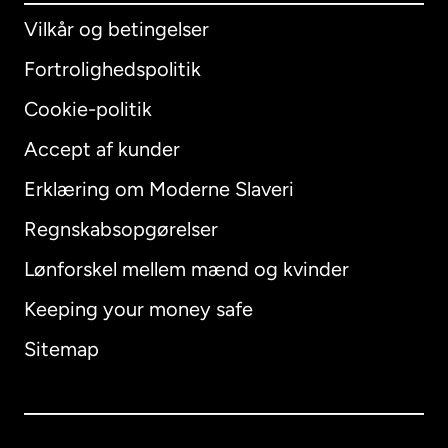
Vilkår og betingelser
Fortrolighedspolitik
Cookie-politik
Accept af kunder
Erklæring om Moderne Slaveri
International
English
Regnskabsopgørelser
Lønforskel mellem mænd og kvinder
Keeping your money safe
Australien
Sitemap
Canada
English
Canada
Français