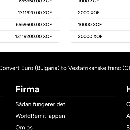
655960.00 XOF
1000
XOF
1311920.00 XOF
2000
XOF
6559600.00 XOF
10000
XOF
13119200.00 XOF
20000
XOF
Convert Euro (Bulgaria) to Vestafrikanske franc (C
Firma
Sådan fungerer det
O
WorldRemit-appen
A
Om os
B