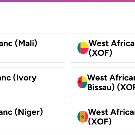
anc (Mali)
West Africa
(XOF)
nc (Ivory
West Africa
Bissau) (XO
anc (Niger)
West Africa
(XOF)