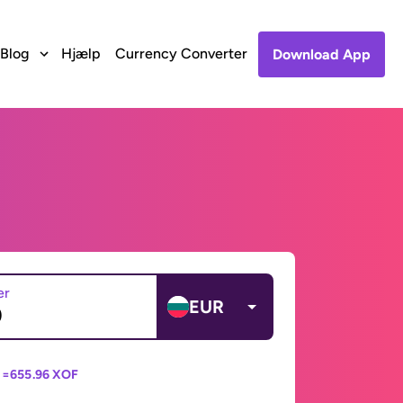
Blog
Hjælp
Currency Converter
Download App
er
EUR
 =
655.96 XOF