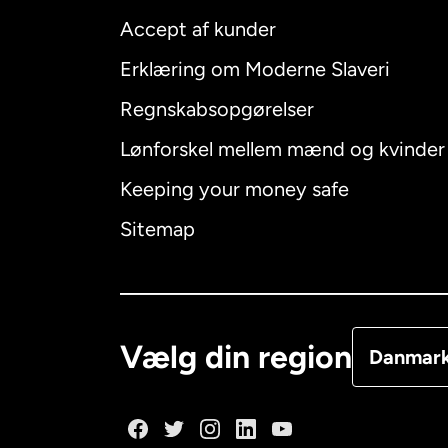
Accept af kunder
Internatio
Erklæring om Moderne Slaveri
Regnskabsopgørelser
Lønforskel mellem mænd og kvinder
Australien
Keeping your money safe
Canada
E
Sitemap
Canada
F
Danmark
Vælg din region
Danmar
Frankrig