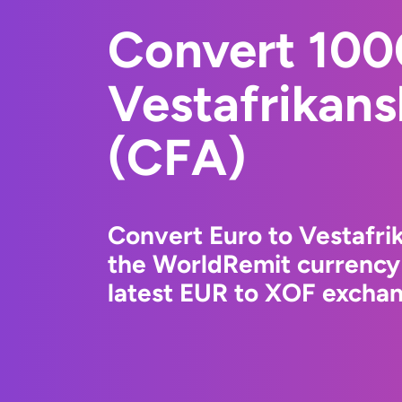
Convert 100
Vestafrikans
(CFA)
Convert Euro to Vestafri
the WorldRemit currency
latest EUR to XOF exchang