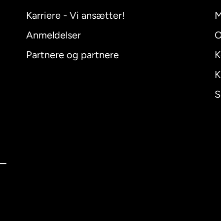
Karriere - Vi ansætter!
M
Anmeldelser
O
Partnere og partnere
K
K
S