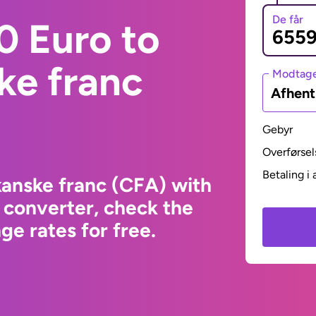
De får
0 Euro to
ke franc
Modtage
Afhent
Gebyr
Overførsel
Betaling i 
kanske franc (CFA) with
 converter, check the
e rates for free.