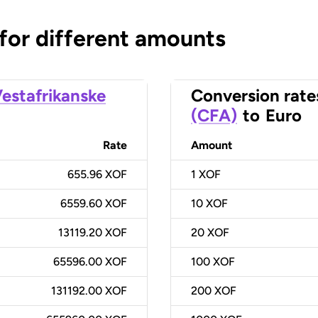
 for different amounts
estafrikanske
Conversion rate
(CFA)
to
Euro
Rate
Amount
655.96 XOF
1
XOF
6559.60 XOF
10
XOF
13119.20 XOF
20
XOF
65596.00 XOF
100
XOF
131192.00 XOF
200
XOF