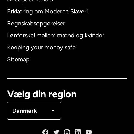
Erklæring om Moderne Slaveri
International
English
Regnskabsopgørelser
Lønforskel mellem mænd og kvinder
Keeping your money safe
Australien
Sitemap
Canada
English
Canada
Français
Vælg din region
Danmark
Danmark
Frankrig