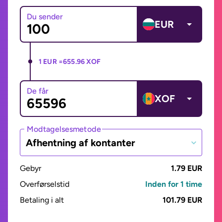
Du sender
EUR
1 EUR =
655.96 XOF
De får
XOF
Modtagelsesmetode
Afhentning af kontanter
Gebyr
1.79 EUR
Overførselstid
Inden for 1 time
Betaling i alt
101.79 EUR