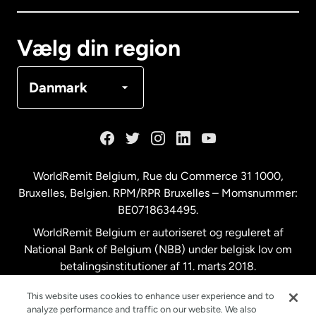
Canada
Français
Vælg din region
Danmark
Danmark
Frankrig
Holland
WorldRemit Belgium,
Rue du Commerce 31 1000
,
Bruxelles, Belgien. RPM/RPR Bruxelles – Momsnummer:
Malaysia
BE0718634495.
WorldRemit Belgium er autoriseret og reguleret af
New Zealand
National Bank of Belgium (NBB) under belgisk lov om
betalingsinstitutioner af 11. marts 2018.
Registreringsnummer: 718634495.
Spanien
This website uses cookies to enhance user experience and to
analyze performance and traffic on our website. We also