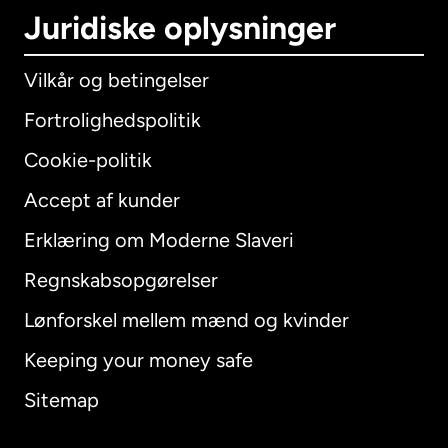
Juridiske oplysninger
Vilkår og betingelser
Fortrolighedspolitik
Cookie-politik
Accept af kunder
Erklæring om Moderne Slaveri
International
English
Regnskabsopgørelser
Lønforskel mellem mænd og kvinder
Keeping your money safe
Australien
Sitemap
Canada
English